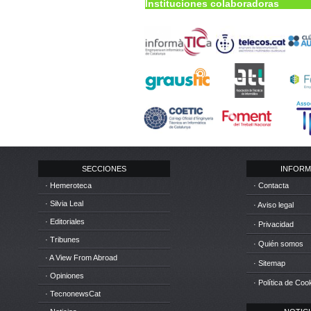
Instituciones colaboradoras
SECCIONES
INFORM
· Hemeroteca
· Contacta
· Silvia Leal
· Aviso legal
· Editoriales
· Privacidad
· Tribunes
· Quién somos
· A View From Abroad
· Sitemap
· Opiniones
· Política de Coo
· TecnonewsCat