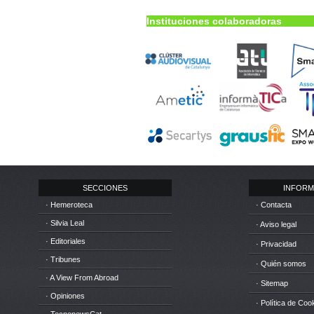
Instituciones colaboradoras
SECCIONES
INFORM
· Hemeroteca
· Contacta
· Silvia Leal
· Aviso legal
· Editoriales
· Privacidad
· Tribunes
· Quién somos
· A View From Abroad
· Sitemap
· Opiniones
· Política de Coo