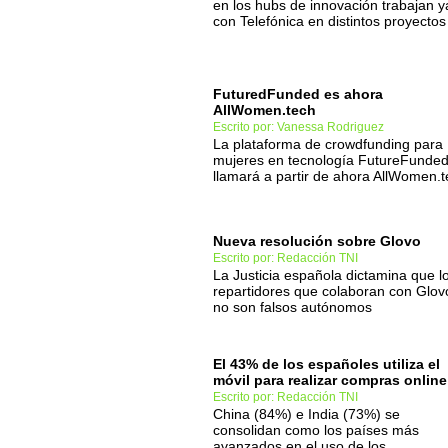
en los hubs de innovación trabajan y
con Telefónica en distintos proyectos
FuturedFunded es ahora
AllWomen.tech
Escrito por: Vanessa Rodriguez
La plataforma de crowdfunding para
mujeres en tecnología FutureFunded
llamará a partir de ahora AllWomen.
Nueva resolución sobre Glovo
Escrito por: Redacción TNI
La Justicia española dictamina que l
repartidores que colaboran con Glov
no son falsos autónomos
El 43% de los españoles utiliza el
móvil para realizar compras online
Escrito por: Redacción TNI
China (84%) e India (73%) se
consolidan como los países más
avanzados en el uso de los