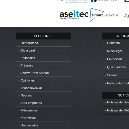
SECCIONES
INFORM
· Hemeroteca
· Contacta
· Silvia Leal
· Aviso legal
· Editoriales
· Privacidad
· Tribunes
· Quién somos
· A View From Abroad
· Sitemap
· Opiniones
· Política de Coo
· TecnonewsCat
· Noticias
NOTICIA
· Noticias de D
· Area empresas
· Videojuegos
· Noticias de DA
· Entrevistas
· Dos minutos