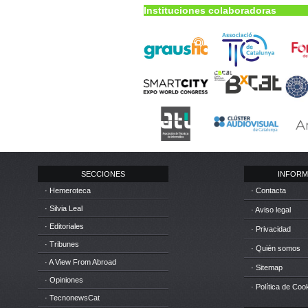
Instituciones colaboradoras
SECCIONES
INFORM
· Hemeroteca
· Contacta
· Silvia Leal
· Aviso legal
· Editoriales
· Privacidad
· Tribunes
· Quién somos
· A View From Abroad
· Sitemap
· Opiniones
· Política de Coo
· TecnonewsCat