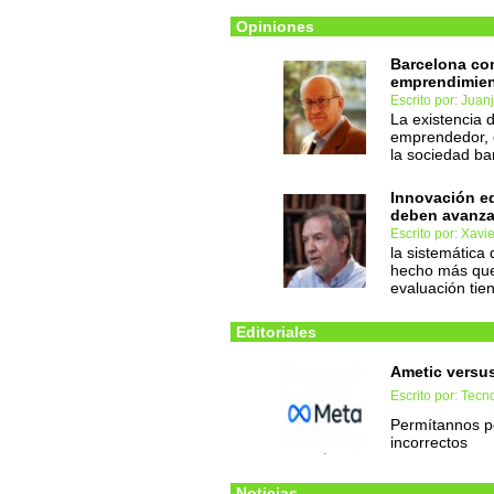
Opiniones
Barcelona co
emprendimient
Escrito por: Juan
La existencia 
emprendedor, e
la sociedad ba
Innovación ed
deben avanza
Escrito por: Xavie
la sistemática
hecho más que
evaluación tie
Editoriales
Ametic versus
Escrito por: Tec
Permítannos po
incorrectos
Noticias