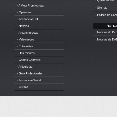
· Quién somos
· A View From Abroad
· Sitemap
· Opiniones
· Política de Coo
· TecnonewsCat
· Noticias
NOTICIA
· Noticias de D
· Area empresas
· Videojuegos
· Noticias de DA
· Entrevistas
· Dos minutos
· Campo Contrario
· Articulistas
· Guia Profesionales
· TecnonewsWorld
· Cursos