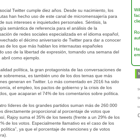
Wi
social Twitter cumple diez años. Desde su nacimiento, los
fac
autas han hecho uso de este canal de micromensajería para
cli
de sus intereses e inquietudes personales. Séntisis, la
gía semántica de referencia para el análisis de la
Ro
ación de redes sociales especializada en el idioma español,
aut
ovechado el décimo aniversario de Twitter para dar a conocer
mas de los que más hablan los internautas españoles
Ha
do uso de la libertad de expresión, tomando una semana del
em
 abril como ejemplo.
alidad política, la gran protagonista de las conversaciones de
de sobremesa, es también uno de los dos temas que más
nes generan en Twitter. Lo más comentado en 2016 ha sido
omía, el empleo, los pactos de gobierno y la crisis de los
s
dos, que acaparan el 74% de los comentarios sobre política.
s
atro líderes de los grandes partidos suman más de 260.000
te
 directamente proporcional al porcentaje de votos que
Así, Rajoy suma el 35% de los tweets (frente a un 29% de los
% de los votos. Especialmente llamativo es el caso de los
política”, ya que el porcentaje de menciones y de votos
ra).