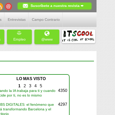
Suscríbete a nuestra revista ➨
s
Entrevistas
Campo Contrario
s
Empleo
@www
LO MAS VISTO
1
2
3
4
5
4350
ndo la IA trabaja para ti y cuando
ide por ti, no es lo mismo
4297
BS DIGITALES: el fenómeno que
tá transformando Barcelona y el
ritorio