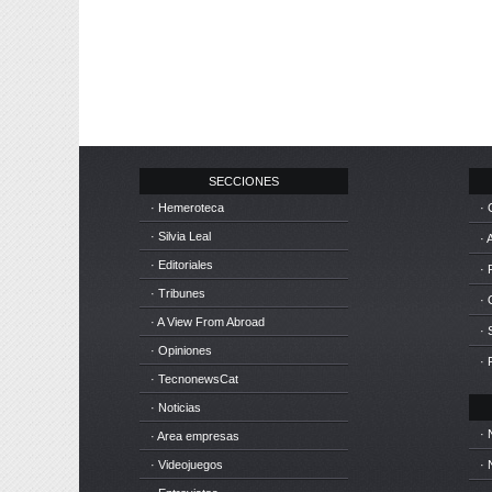
SECCIONES
· Hemeroteca
· 
· Silvia Leal
· 
· Editoriales
· 
· Tribunes
·
· A View From Abroad
· 
· Opiniones
· 
· TecnonewsCat
· Noticias
· 
· Area empresas
· Videojuegos
· 