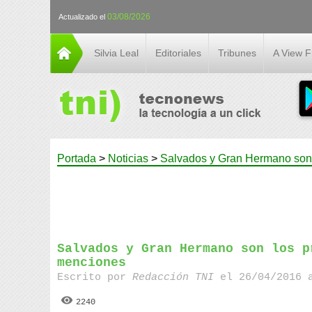
03/08/2026
Actualizado el
Silvia Leal
Editoriales
Tribunes
A View 
Portada
>
Noticias
>
Salvados y Gran Hermano son 
Salvados y Gran Hermano son los p
menciones
Escrito por
Redacción TNI
el 26/04/2016 
2240