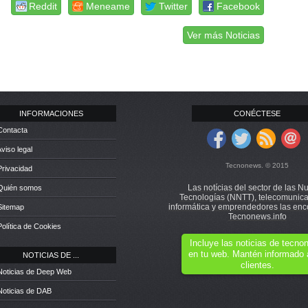
Reddit
Meneame
Twitter
Facebook
Ver más Noticias
INFORMACIONES
CONÉCTESE
Contacta
Aviso legal
Tecnonews. © 2015
Privacidad
Las notícias del sector de las N
 Quién somos
Tecnologías (NNTT), telecomunica
informática y emprendedores las enc
Sitemap
Tecnonews.info
Política de Cookies
Incluye las noticias de tecn
en tu web. Mantén informado 
NOTICIAS DE ...
clientes.
Noticias de Deep Web
Noticias de DAB