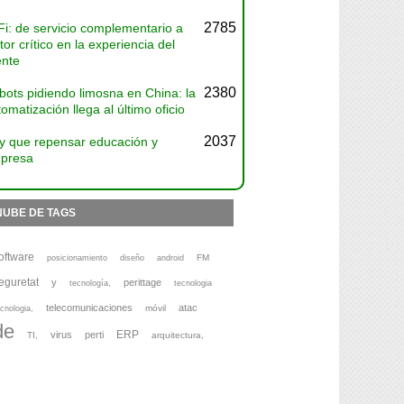
2785
Fi: de servicio complementario a
tor crítico en la experiencia del
ente
2380
bots pidiendo limosna en China: la
omatización llega al último oficio
2037
y que repensar educación y
presa
NUBE DE TAGS
oftware
FM
posicionamiento
diseño
android
eguretat
y
perittage
tecnología,
tecnologia
telecomunicaciones
atac
móvil
cnologia,
de
ERP
virus
perti
TI,
arquitectura,