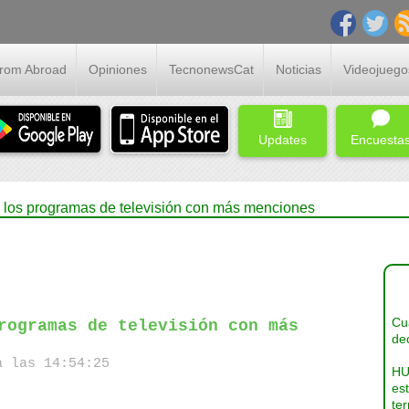
From Abroad
Opiniones
TecnonewsCat
Noticias
Videojuego
Updates
Encuesta
los programas de televisión con más menciones
Cua
rogramas de televisión con más
dec
a las 14:54:25
HU
es
ter