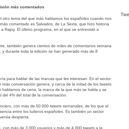
evisión más comentados
Twe
el otro tema del que más hablamos los españoles cuando nos
a más comentado es Salvados, de La Sexta, que hizo historia
a Rajoy. El último programa, en el que se entrevistó a
arte, también genera cientos de miles de comentarios semana
, y durante toda la edición se han generado más de 8
a para hablar de las marcas que les interesan. En el sector
e más conversación genera, y cerca de la mitad de los tweets
 si hablamos de cena, la marca de la que más se habla y se
l del 4% del total de la conversación.
anciero, con más de 50.000 tweets semanales, de los que el
sencia entre los tuiteros españoles. Es también un sector
versia despierta.
, con más de 3.000 usuarios y más de 4.000 tweets a la