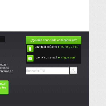
¿Quieres anunciarte en tecnonews?
Llama al teléfono
► 93 459 18 69
o envia un email
► clique aqui
uevas
ciones,
ontarás en
onews
a tus