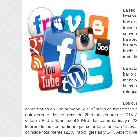
La red 
intern
hablar 
tecnolo
convers
ha apr
los te
hacien
mes de
La actu
bar o 
mencio
la econ
refugia
Los cu
comentarios en una semana, y el número de menciones es
obtuvieron en los comicios del 20 de diciembre de 2015. 
votos) y Pedro Sánchez el 28% de los comentarios y el 22
líderes de los dos partidos que se autodenominan “nueva 
coincide totalmente (21% Pablo Iglesias y 14% Albert Rive