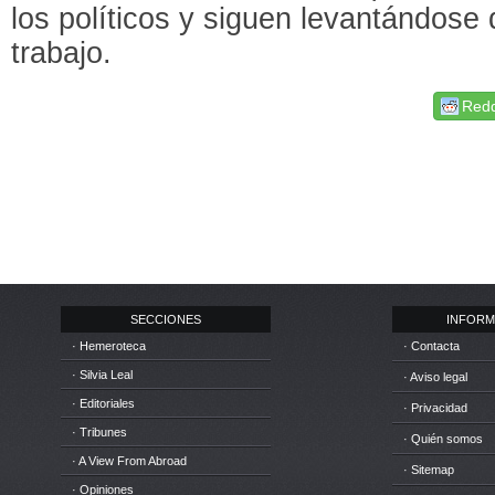
los políticos y siguen levantándose 
trabajo.
Redd
SECCIONES
INFORM
· Hemeroteca
· Contacta
· Silvia Leal
· Aviso legal
· Editoriales
· Privacidad
· Tribunes
· Quién somos
· A View From Abroad
· Sitemap
· Opiniones