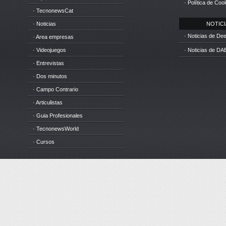
· Política de Coo
· TecnonewsCat
· Noticias
NOTICIA
· Noticias de D
· Area empresas
· Videojuegos
· Noticias de DA
· Entrevistas
· Dos minutos
· Campo Contrario
· Articulistas
· Guia Profesionales
· TecnonewsWorld
· Cursos