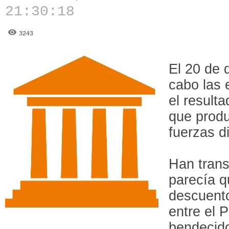
21:30:18
3243
El 20 de 
cabo las 
el result
que produ
fuerzas di
Han trans
parecía q
descuento
entre el
bendecido