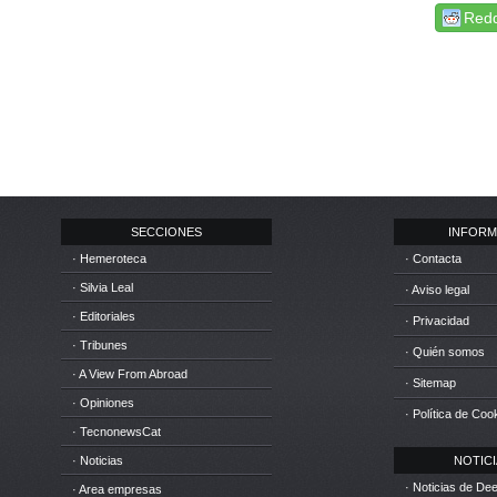
Redd
SECCIONES
INFORM
· Hemeroteca
· Contacta
· Silvia Leal
· Aviso legal
· Editoriales
· Privacidad
· Tribunes
· Quién somos
· A View From Abroad
· Sitemap
· Opiniones
· Política de Coo
· TecnonewsCat
· Noticias
NOTICIA
· Noticias de D
· Area empresas