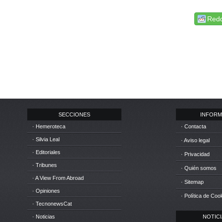
Redd
SECCIONES
INFORM
· Hemeroteca
· Contacta
· Silvia Leal
· Aviso legal
· Editoriales
· Privacidad
· Tribunes
· Quién somos
· A View From Abroad
· Sitemap
· Opiniones
· Política de Coo
· TecnonewsCat
· Noticias
NOTICIA