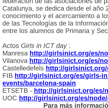
federación de las asociaciones de 
Catalunya, se dedica desde el año 
conocimiento y el acercamiento a lo
de las Tecnologías de la Informació
entre los alumnos de Primaria y Sec
Actos
Girls in ICT day
:
Manresa
http://girlsinict.org/es/
Vilanova
http://girlsinict.org/es/n
Castelledefels
http://girlsinict.or
FIB
http://girlsinict.org/es/girls-in
events/barcelona-spain
ETSETB -
http://girlsinict.org/es
UOC
http://girlsinict.org/es/node
P
ara más informaci