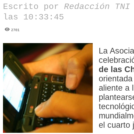
Escrito por
Redacción TN
las 10:33:45
2701
La Asocia
celebraci
de las C
orientada
aliente a
plantears
tecnológi
mundialm
el cuarto 