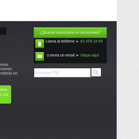
¿Quieres anunciarte en tecnonews?
Llama al teléfono
► 93 459 18 69
o envia un email
► clique aqui
uevas
ciones,
ontarás en
onews
a tus