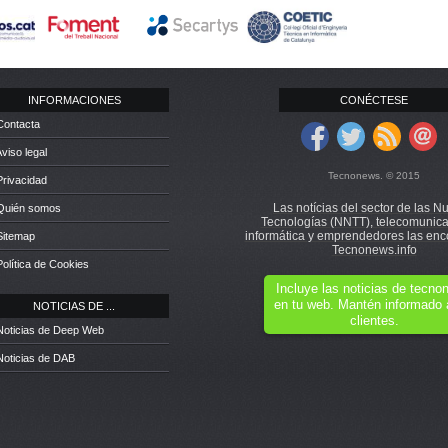
INFORMACIONES
CONÉCTESE
Contacta
Aviso legal
Tecnonews. © 2015
Privacidad
Las notícias del sector de las N
 Quién somos
Tecnologías (NNTT), telecomunica
informática y emprendedores las enc
Sitemap
Tecnonews.info
Política de Cookies
Incluye las noticias de tecn
en tu web. Mantén informado 
NOTICIAS DE ...
clientes.
Noticias de Deep Web
Noticias de DAB