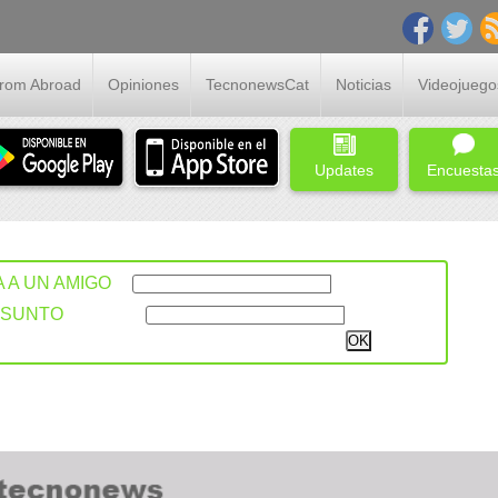
From Abroad
Opiniones
TecnonewsCat
Noticias
Videojuego
Updates
Encuesta
A A UN AMIGO
ASUNTO