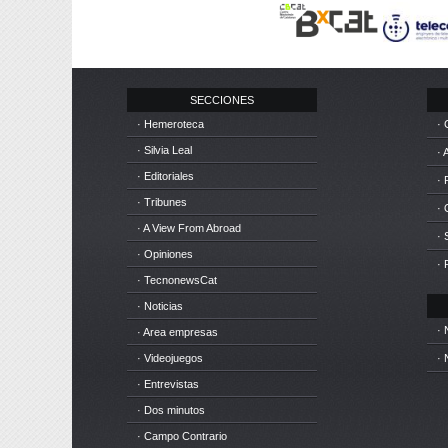
SECCIONES
· Hemeroteca
· 
· Silvia Leal
· 
· Editoriales
· 
· Tribunes
·
· A View From Abroad
· 
· Opiniones
· 
· TecnonewsCat
· Noticias
· 
· Area empresas
· Videojuegos
· 
· Entrevistas
· Dos minutos
· Campo Contrario