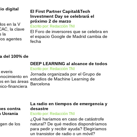
o digital
El First Partner Capital&Tech
Investment Day se celebrará el
próximo 2 de marzo
dos en la V
Escrito por: Redacción TNI
CAC, la clave
El Foro de inversores que se celebra en
s la
el espacio Google de Madrid cambia de
los agentes
fecha
ra del 100% de
DEEP LEARNING al alcance de todos
Escrito por: Redacción TNI
 everis
Jornada organizada por el Grupo de
conocimiento en
estudios de Machine Learning de
os en las áreas
Barcelona
ico-financiera
La radio en tiempos de emergencia y
ues contra
desastre
n Ucrania
Escrito por: Redacción TNI
¿Qué haríamos en caso de catástrofe
igen de los
natural? De qué medios dispondríamos
para pedir y recibir ayuda? Elegiríamos
un transistor de radio o un móvil?