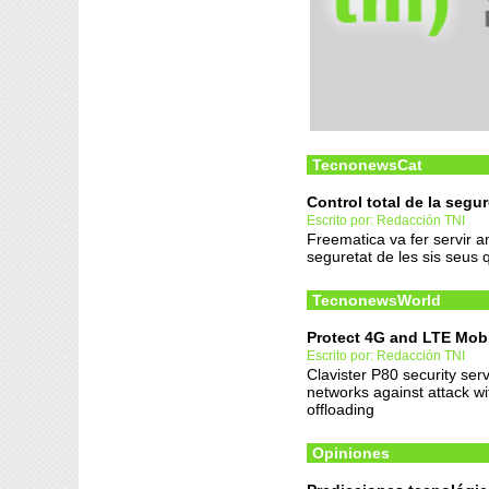
TecnonewsCat
Control total de la seg
Escrito por: Redacción TNI
Freematica va fer servir a
seguretat de les sis seus 
TecnonewsWorld
Protect 4G and LTE Mob
Escrito por: Redacción TNI
Clavister P80 security se
networks against attack wi
offloading
Opiniones