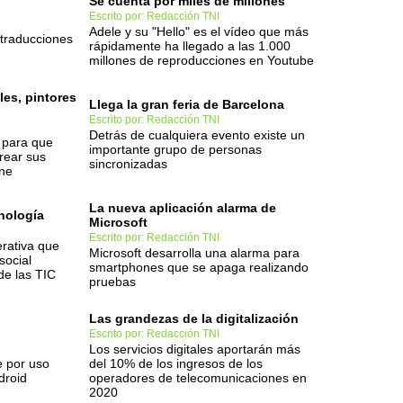
Se cuenta por miles de millones
Escrito por: Redacción TNI
Adele y su "Hello" es el vídeo que más
 traducciones
rápidamente ha llegado a las 1.000
millones de reproducciones en Youtube
les, pintores
Llega la gran feria de Barcelona
Escrito por: Redacción TNI
Detrás de cualquiera evento existe un
 para que
importante grupo de personas
rear sus
sincronizadas
ine
La nueva aplicación alarma de
nología
Microsoft
Escrito por: Redacción TNI
rativa que
Microsoft desarrolla una alarma para
social
smartphones que se apaga realizando
de las TIC
pruebas
Las grandezas de la digitalización
Escrito por: Redacción TNI
Los servicios digitales aportarán más
e por uso
del 10% de los ingresos de los
droid
operadores de telecomunicaciones en
2020