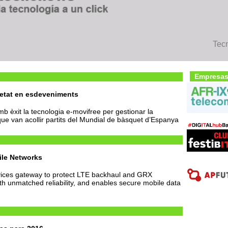
Tec
Empresas
uretat en esdeveniments
mb èxit la tecnologia e-movifree per gestionar la
que van acollir partits del Mundial de bàsquet d’Espanya
ile Networks
rvices gateway to protect LTE backhaul and GRX
th unmatched reliability, and enables secure mobile data