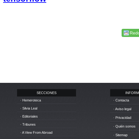
Redd
SECCIONES
INFORM
· Hemeroteca
· Contacta
· Silvia Leal
· Aviso legal
· Editoriales
· Privacidad
· Tribunes
· Quién somos
· A View From Abroad
· Sitemap