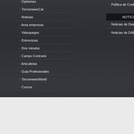
· Opiniones
· Política de Coo
· TecnonewsCat
· Noticias
NOTICIA
· Noticias de D
· Area empresas
· Videojuegos
· Noticias de DA
· Entrevistas
· Dos minutos
· Campo Contrario
· Articulistas
· Guia Profesionales
· TecnonewsWorld
· Cursos