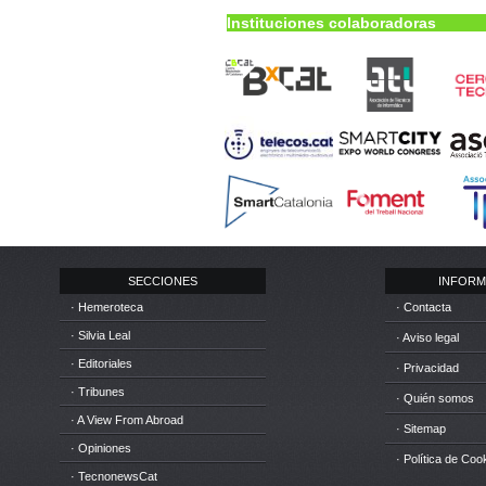
Instituciones colaboradoras
SECCIONES
INFORM
· Hemeroteca
· Contacta
· Silvia Leal
· Aviso legal
· Editoriales
· Privacidad
· Tribunes
· Quién somos
· A View From Abroad
· Sitemap
· Opiniones
· Política de Coo
· TecnonewsCat