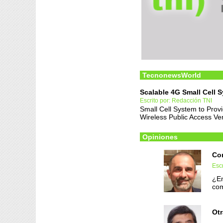
TecnonewsWorld
Scalable 4G Small Cell 
Escrito por: Redacción TNI
Small Cell System to Provi
Wireless Public Access V
Opiniones
Co
Escr
¿En
com
Otr