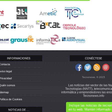
INFORMACIONES
CONÉCTESE
Contacta
Aviso legal
Tecnonews. © 2015
Privacidad
Las notícias del sector de las N
 Quién somos
Tecnologías (NNTT), telecomunica
informática y emprendedores las enc
Sitemap
Tecnonews.info
Política de Cookies
Incluye las noticias de tecn
en tu web. Mantén informado 
NOTICIAS DE ...