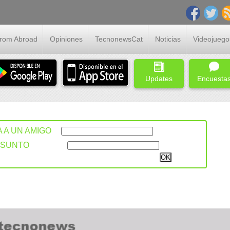
From Abroad
Opiniones
TecnonewsCat
Noticias
Videojuego
Updates
Encuesta
A A UN AMIGO
ASUNTO