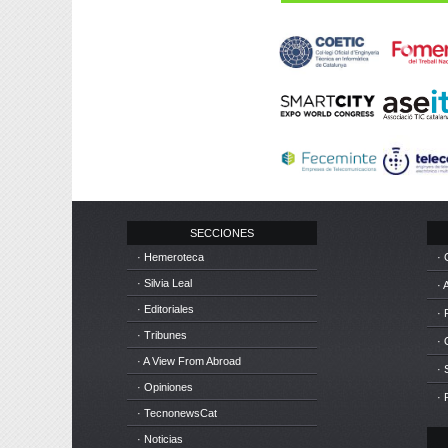
SECCIONES
· Hemeroteca
· 
· Silvia Leal
· 
· Editoriales
· 
· Tribunes
·
· A View From Abroad
· 
· Opiniones
· 
· TecnonewsCat
· Noticias