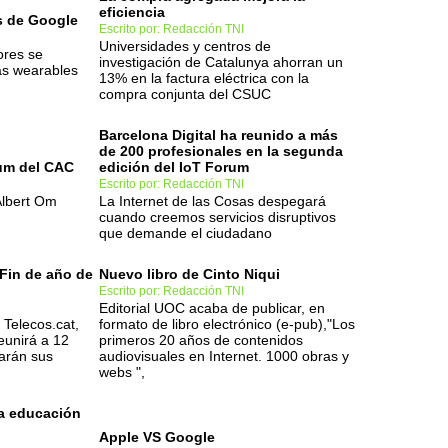
eficiencia
as de Google
Escrito por: Redacción TNI
Universidades y centros de
ores se
investigación de Catalunya ahorran un
as wearables
13% en la factura eléctrica con la
compra conjunta del CSUC
Barcelona Digital ha reunido a más
de 200 profesionales en la segunda
um del CAC
edición del IoT Forum
Escrito por: Redacción TNI
Albert Om
La Internet de las Cosas despegará
cuando creemos servicios disruptivos
que demande el ciudadano
 Fin de año de
Nuevo libro de Cinto Niqui
Escrito por: Redacción TNI
Editorial UOC acaba de publicar, en
 Telecos.cat,
formato de libro electrónico (e-pub),"Los
 reunirá a 12
primeros 20 años de contenidos
harán sus
audiovisuales en Internet. 1000 obras y
webs ",
la educación
Apple VS Google