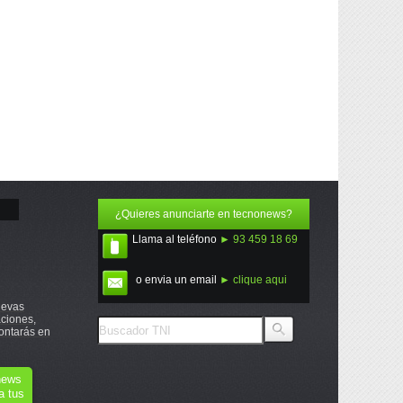
¿Quieres anunciarte en tecnonews?
Llama al teléfono
► 93 459 18 69
o envia un email
► clique aqui
uevas
ciones,
ontarás en
onews
a tus