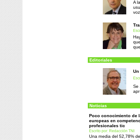
A l
usu
voz
Tra
Escr
Hay
que
que
Editoriales
Un 
Escr
Se 
ap
Noticias
Poco conocimiento de la
europeas en competenc
profesionales tic
Escrito por: Redacción TNI
Una media del 52,78% de