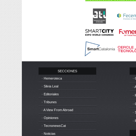
SECCIONES
· Hemeroteca
· 
· Silvia Leal
· 
· Editoriales
· 
· Tribunes
·
· A View From Abroad
· 
· Opiniones
· 
· TecnonewsCat
· Noticias