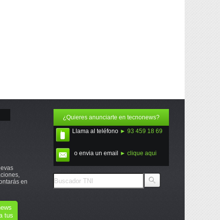
¿Quieres anunciarte en tecnonews?
Llama al teléfono
► 93 459 18 69
o envia un email
► clique aqui
uevas
ciones,
ontarás en
onews
a tus