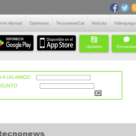
From Abroad
Opiniones
TecnonewsCat
Noticias
Videojuego
Updates
Encuesta
A A UN AMIGO
ASUNTO