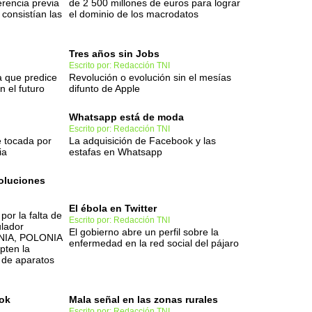
erencia previa
de 2 500 millones de euros para lograr
consistían las
el dominio de los macrodatos
Tres años sin Jobs
Escrito por: Redacción TNI
 que predice
Revolución o evolución sin el mesías
 el futuro
difunto de Apple
Whatsapp está de moda
Escrito por: Redacción TNI
 tocada por
La adquisición de Facebook y las
ia
estafas en Whatsapp
oluciones
El ébola en Twitter
por la falta de
Escrito por: Redacción TNI
ulador
El gobierno abre un perfil sobre la
ONIA, POLONIA
enfermedad en la red social del pájaro
pten la
 de aparatos
ok
Mala señal en las zonas rurales
Escrito por: Redacción TNI