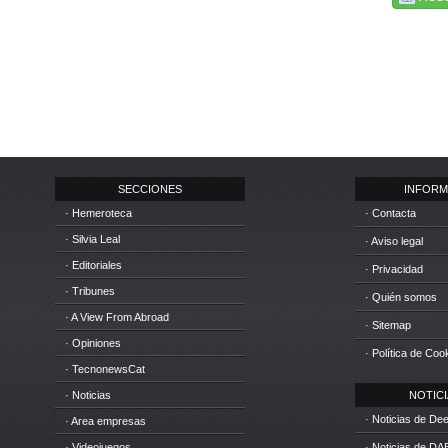
SECCIONES
INFORM
· Hemeroteca
· Contacta
· Silvia Leal
· Aviso legal
· Editoriales
· Privacidad
· Tribunes
· Quién somos
· A View From Abroad
· Sitemap
· Opiniones
· Política de Coo
· TecnonewsCat
· Noticias
NOTICIA
· Noticias de D
· Area empresas
· Videojuegos
· Noticias de DA