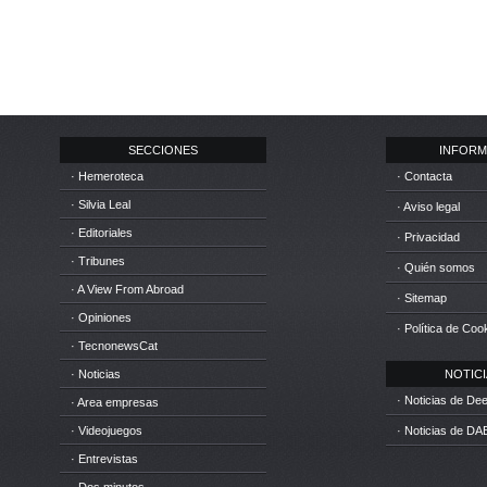
SECCIONES
INFORM
· Hemeroteca
· Contacta
· Silvia Leal
· Aviso legal
· Editoriales
· Privacidad
· Tribunes
· Quién somos
· A View From Abroad
· Sitemap
· Opiniones
· Política de Coo
· TecnonewsCat
· Noticias
NOTICIA
· Noticias de D
· Area empresas
· Videojuegos
· Noticias de DA
· Entrevistas