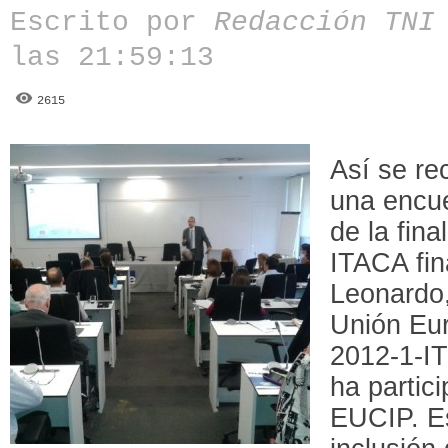
Escrito por
Redacción TN
las 21:59:13
2615
Así se re
una encue
de la fina
ITACA fin
Leonardo,
Unión Eur
2012-1-I
ha partic
EUCIP. Es