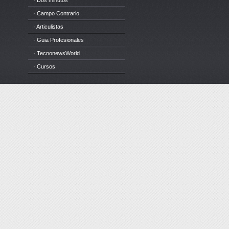
· Dos minutos
· Campo Contrario
· Articulistas
· Guia Profesionales
· TecnonewsWorld
· Cursos