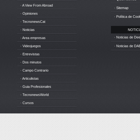
· A View From Abroad
· Sitemap
· Opiniones
· Política de Coo
· TecnonewsCat
· Noticias
NOTICIA
· Noticias de D
· Area empresas
· Videojuegos
· Noticias de DA
· Entrevistas
· Dos minutos
· Campo Contrario
· Articulistas
· Guia Profesionales
· TecnonewsWorld
· Cursos