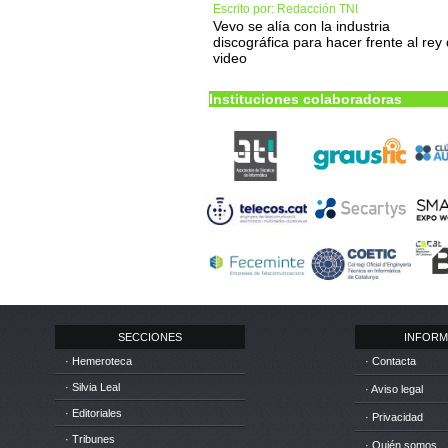
Escrito por: Redacción TNI
Vevo se alía con la industria
discográfica para hacer frente al rey 
video
Instituciones colaboradoras
SECCIONES
INFORM
· Hemeroteca
· Contacta
· Silvia Leal
· Aviso legal
· Editoriales
· Privacidad
· Tribunes
· Quién somos