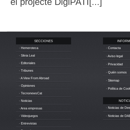
el projecte DigiPATI[...]
SECCIONES
INFORM
· Hemeroteca
· Contacta
· Silvia Leal
· Aviso legal
· Editoriales
· Privacidad
· Tribunes
· Quién somos
· A View From Abroad
· Sitemap
· Opiniones
· Política de Coo
· TecnonewsCat
· Noticias
NOTICIA
· Noticias de D
· Area empresas
· Videojuegos
· Noticias de DA
· Entrevistas