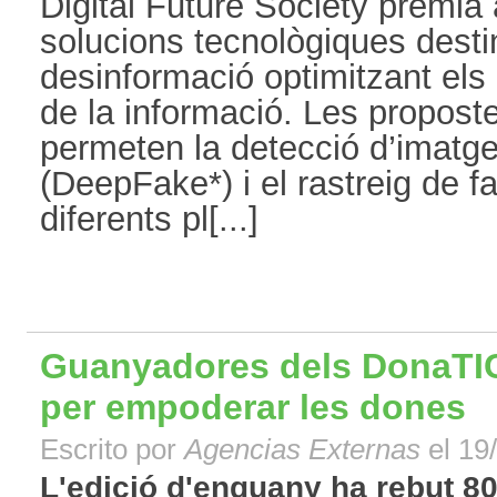
Digital Future Society premia
solucions tecnològiques dest
desinformació optimitzant els
de la informació. Les propos
permeten la detecció d’imatg
(DeepFake*) i el rastreig de f
diferents pl[...]
Guanyadores dels DonaTIC
per empoderar les dones
Escrito por
Agencias Externas
el 19
L'edició d'enguany ha rebut 8