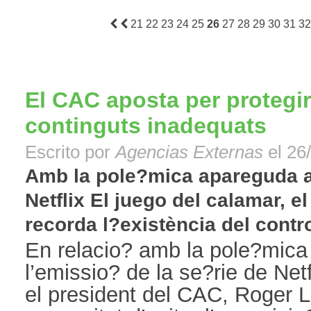
21
22
23
24
25
26
27
28
29
30
31
32
El CAC aposta per protegi
continguts inadequats
Escrito por
Agencias Externas
el 26
Amb la pole?mica apareguda ar
Netflix El juego del calamar, e
recorda l?existència del control
En relacio? amb la pole?mica
l’emissio? de la se?rie de Netf
el president del CAC, Roger L