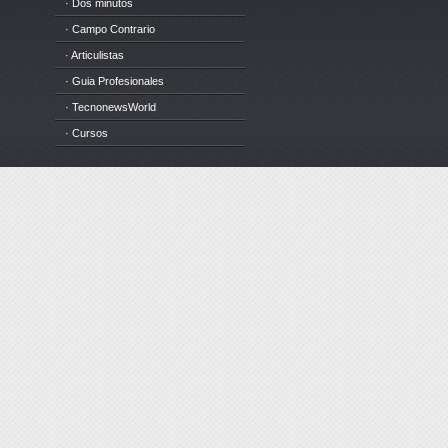
· Dos minutos
· Campo Contrario
· Articulistas
· Guia Profesionales
· TecnonewsWorld
· Cursos