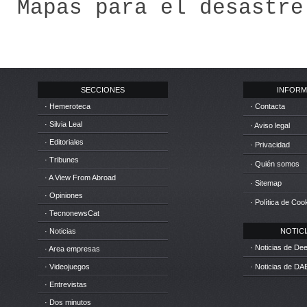
Mapas para el desastre
SECCIONES
INFORM
· Hemeroteca
· Contacta
· Silvia Leal
· Aviso legal
· Editoriales
· Privacidad
· Tribunes
· Quién somos
· A View From Abroad
· Sitemap
· Opiniones
· Política de Coo
· TecnonewsCat
· Noticias
NOTICIA
· Noticias de D
· Area empresas
· Videojuegos
· Noticias de DA
· Entrevistas
· Dos minutos