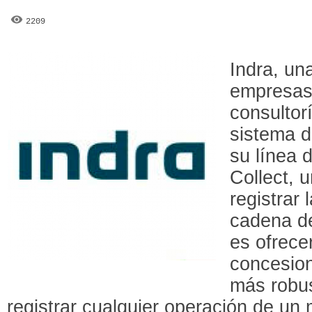
2209
Indra, un
empresas 
consultor
sistema d
su línea 
Collect, 
registrar
cadena de
es ofrece
concesion
más robus
registrar cualquier operación de un 