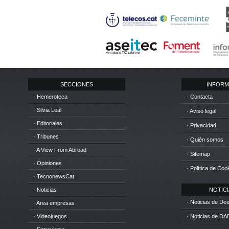
SECCIONES
INFORM
· Hemeroteca
· Contacta
· Silvia Leal
· Aviso legal
· Editoriales
· Privacidad
· Tribunes
· Quién somos
· A View From Abroad
· Sitemap
· Opiniones
· Política de Coo
· TecnonewsCat
· Noticias
NOTICIA
· Noticias de D
· Area empresas
· Videojuegos
· Noticias de DA