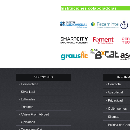
Instituciones colaboradoras
SECCIONES
INFORM
· Hemeroteca
· Contacta
· Silvia Leal
· Aviso legal
· Editoriales
· Privacidad
· Tribunes
· Quién somos
· A View From Abroad
· Sitemap
· Opiniones
· Política de Coo
· TecnonewsCat