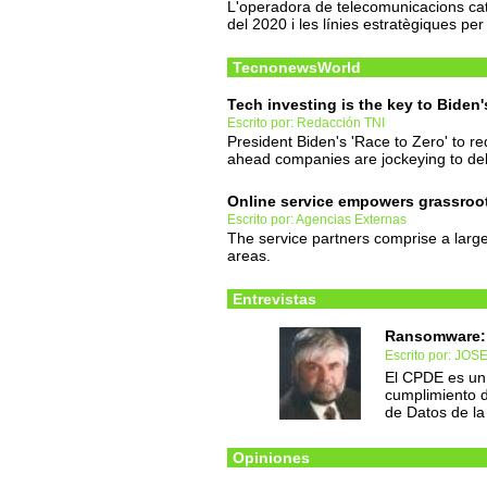
L'operadora de telecomunicacions cat
del 2020 i les línies estratègiques per
TecnonewsWorld
Tech investing is the key to Biden'
Escrito por: Redacción TNI
President Biden's 'Race to Zero' to 
ahead companies are jockeying to deli
Online service empowers grassroo
Escrito por: Agencias Externas
The service partners comprise a large 
areas.
Entrevistas
Ransomware: 
Escrito por: JO
El CPDE es un
cumplimiento 
de Datos de l
Opiniones