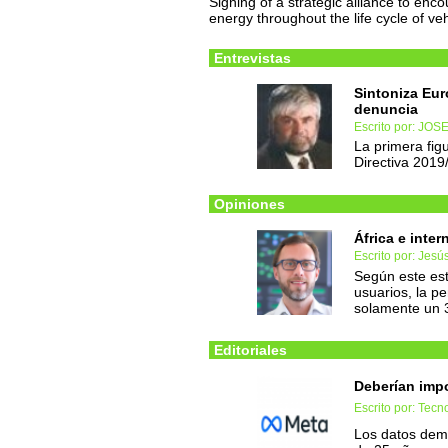
Signing of a strategic alliance to e
energy throughout the life cycle of ve
Entrevistas
Sintoniza Eur
denuncia
Escrito por: JO
La primera fig
Directiva 2019
Opiniones
África e inter
Escrito por: Jesú
Según este est
usuarios, la p
solamente un 
Editoriales
Deberían impo
Escrito por: Tec
Los datos dem