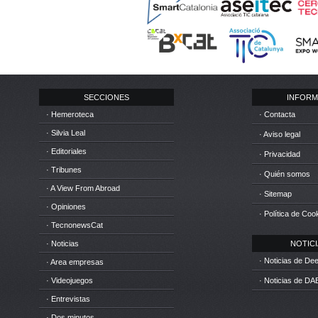
SECCIONES
INFORM
· Hemeroteca
· Contacta
· Silvia Leal
· Aviso legal
· Editoriales
· Privacidad
· Tribunes
· Quién somos
· A View From Abroad
· Sitemap
· Opiniones
· Política de Coo
· TecnonewsCat
· Noticias
NOTICIA
· Noticias de D
· Area empresas
· Videojuegos
· Noticias de DA
· Entrevistas
· Dos minutos