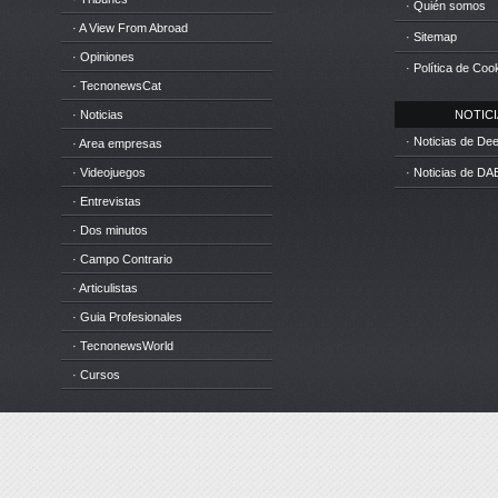
· Quién somos
· A View From Abroad
· Sitemap
· Opiniones
· Política de Coo
· TecnonewsCat
· Noticias
NOTICIA
· Noticias de D
· Area empresas
· Videojuegos
· Noticias de DA
· Entrevistas
· Dos minutos
· Campo Contrario
· Articulistas
· Guia Profesionales
· TecnonewsWorld
· Cursos