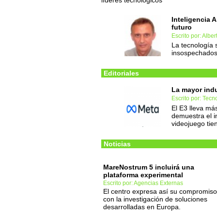
líderes tecnológicos
Inteligencia A
futuro
Escrito por: Albe
La tecnología 
insospechado
Editoriales
La mayor indu
Escrito por: Tec
El E3 lleva má
demuestra el im
videojuego tie
Noticias
MareNostrum 5 incluirá una
plataforma experimental
Escrito por: Agencias Externas
El centro expresa así su compromiso
con la investigación de soluciones
desarrolladas en Europa.