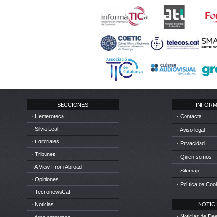
SECCIONES
INFORM
· Hemeroteca
· Contacta
· Silvia Leal
· Aviso legal
· Editoriales
· Privacidad
· Tribunes
· Quién somos
· A View From Abroad
· Sitemap
· Opiniones
· Política de Coo
· TecnonewsCat
· Noticias
NOTICIA
· Noticias de D