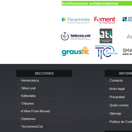
Instituciones colaboradoras
SECCIONES
INFORM
· Hemeroteca
· Contacta
· Silvia Leal
· Aviso legal
· Editoriales
· Privacidad
· Tribunes
· Quién somos
· A View From Abroad
· Sitemap
· Opiniones
· Política de Coo
· TecnonewsCat