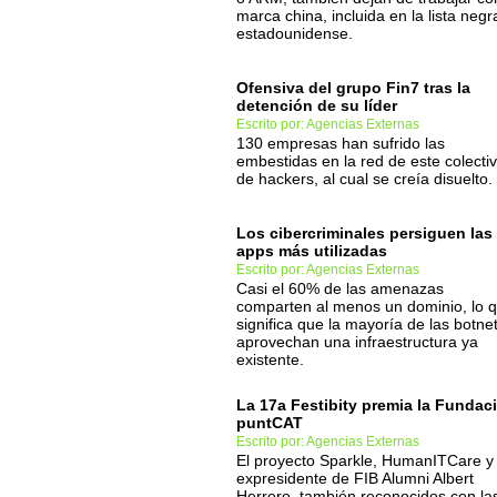
marca china, incluida en la lista negr
estadounidense.
Ofensiva del grupo Fin7 tras la
detención de su líder
Escrito por: Agencias Externas
130 empresas han sufrido las
embestidas en la red de este colecti
de hackers, al cual se creía disuelto.
Los cibercriminales persiguen las
apps más utilizadas
Escrito por: Agencias Externas
Casi el 60% de las amenazas
comparten al menos un dominio, lo 
significa que la mayoría de las botne
aprovechan una infraestructura ya
existente.
La 17a Festibity premia la Fundac
puntCAT
Escrito por: Agencias Externas
El proyecto Sparkle, HumanITCare y 
expresidente de FIB Alumni Albert
Herrero, también reconocidos con la