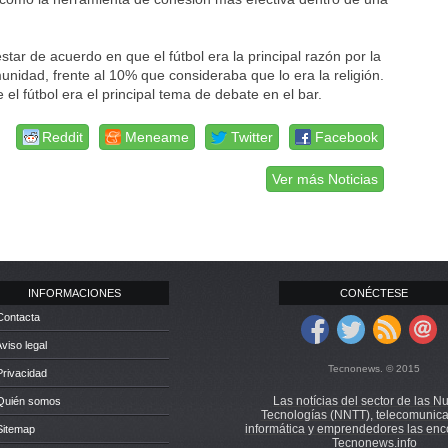
ar de acuerdo en que el fútbol era la principal razón por la
idad, frente al 10% que consideraba que lo era la religión.
el fútbol era el principal tema de debate en el bar.
Reddit
Meneame
Twitter
Facebook
Ver más Noticias
INFORMACIONES
CONÉCTESE
Contacta
Aviso legal
Tecnonews. © 2015
Privacidad
Las notícias del sector de las N
 Quién somos
Tecnologías (NNTT), telecomunica
informática y emprendedores las enc
Sitemap
Tecnonews.info