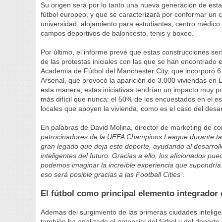
Su origen será por lo tanto una nueva generación de estad
fútbol europeo, y que se caracterizará por conformar un co
universidad, alojamiento para estudiantes, centro médico p
campos deportivos de baloncesto, tenis y boxeo.
Por último, el informe prevé que estas construcciones ser
de las protestas iniciales con las que se han encontrado 
Academia de Fútbol del Manchester City, que incorporó 6.
Arsenal, que provocó la aparición de 3.000 viviendas en 
esta manera, estas iniciativas tendrían un impacto muy p
más difícil que nunca: el 50% de los encuestados en el es
locales que apoyen la vivienda, como es el caso del desarr
En palabras de David Molina, director de marketing de c
patrocinadores de la UEFA Champions League durante t
gran legado que deja este deporte, ayudando al desarroll
inteligentes del futuro. Gracias a ello, los aficionados pu
podemos imaginar la increíble experiencia que supondría 
eso será posible gracias a las Football Cities
”.
El fútbol como principal elemento integrado
Además del surgimiento de las primeras ciudades inteligen
también ha analizado el potencial del fútbol y del depor