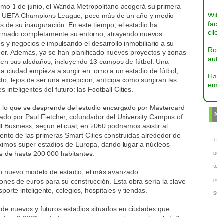
imo 1 de junio, el Wanda Metropolitano acogerá su primera
Wi
de UEFA Champions League, poco más de un año y medio
fac
 de su inauguración. En este tiempo, el estadio ha
cli
ormado completamente su entorno, atrayendo nuevos
os y negocios e impulsando el desarrollo inmobiliario a su
Ro
dor. Además, ya se han planificado nuevos proyectos y zonas
aut
 en sus aledaños, incluyendo 13 campos de fútbol. Una
 ciudad empieza a surgir en torno a un estadio de fútbol,
Ha
to, lejos de ser una excepción, anticipa cómo surgirán las
em
s inteligentes del futuro: las Football Cities.
s lo que se desprende del estudio encargado por Mastercard
zado por Paul Fletcher, cofundador del University Campus of
l Business, según el cual, en 2060 podríamos asistir al
ento de las primeras Smart Cities construidas alrededor de
TI
óximos super estadios de Europa, dando lugar a núcleos
s de hasta 200.000 habitantes.
p
t
 un nuevo modelo de estadio, el más avanzado
nes de euros para su construcción. Esta obra sería la clave
p
porte inteligente, colegios, hospitales y tiendas.
s
s de nuevos y futuros estadios situados en ciudades que