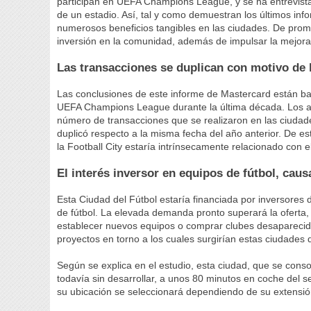
participan en UEFA Champions League, y se ha entrevist
de un estadio. Así, tal y como demuestran los últimos in
numerosos beneficios tangibles en las ciudades. De prom
inversión en la comunidad, además de impulsar la mejora 
Las transacciones se duplican con motivo de 
Las conclusiones de este informe de Mastercard están bas
UEFA Champions League durante la última década. Los anal
número de transacciones que se realizaron en las ciudades
duplicó respecto a la misma fecha del año anterior. De es
la Football City estaría intrínsecamente relacionado con el
El interés inversor en equipos de fútbol, caus
Esta Ciudad del Fútbol estaría financiada por inversores d
de fútbol. La elevada demanda pronto superará la oferta,
establecer nuevos equipos o comprar clubes desaparecid
proyectos en torno a los cuales surgirían estas ciudades d
Según se explica en el estudio, esta ciudad, que se cons
todavía sin desarrollar, a unos 80 minutos en coche del 
su ubicación se seleccionará dependiendo de su extensió