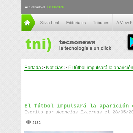
03/08/2026
Actualizado el
Silvia Leal
Editoriales
Tribunes
A View 
Portada
>
Noticias
>
El fútbol impulsará la aparició
El fútbol impulsará la aparición 
Escrito por
Agencias Externas
el 28/05/20
2162