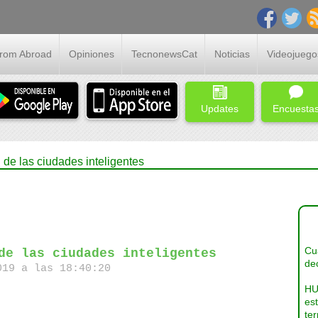
From Abroad
Opiniones
TecnonewsCat
Noticias
Videojuego
Updates
Encuesta
n de las ciudades inteligentes
Cua
de las ciudades inteligentes
dec
19 a las 18:40:20
HU
es
ter