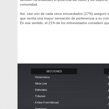
comunidad.
Así, casi uno de cada cinco encuestados (17%) aseguró est
que sentía una mayor sensación de pertenencia a su comun
En ese sentido, el 21% de los entrevistados consideró que 
SECCIONES
· Hemeroteca
· 
· Silvia Leal
· 
· Editoriales
· 
· Tribunes
·
· A View From Abroad
· 
· Opiniones