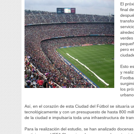
El próx
final 
después
transf
servici
alrede
verdes
pequeña
pero es
ciudade
Esto e
y reali
Footbal
surgimi
los pr
urbano
Así, en el corazón de esta Ciudad del Fútbol se situaría
tecnológicamente y con un presupuesto de hasta 800 millo
de la ciudad e impulsaría toda una infraestructura de trans
Para la realización del estudio, se han analizado docena