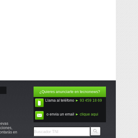
¿Quieres anunciarte en tecnonews?
Llama al teléfono
► 93 459 18 69
o envia un email
► clique aqui
uevas
ciones,
ontarás en