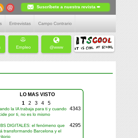
Suscríbete a nuestra revista ➨
s
Entrevistas
Campo Contrario
s
Empleo
@www
LO MAS VISTO
1
2
3
4
5
4343
ndo la IA trabaja para ti y cuando
ide por ti, no es lo mismo
4295
BS DIGITALES: el fenómeno que
tá transformando Barcelona y el
ritorio