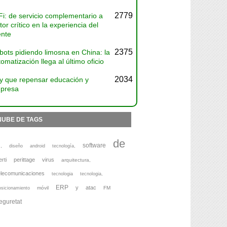
2779
Fi: de servicio complementario a
tor crítico en la experiencia del
ente
2375
bots pidiendo limosna en China: la
omatización llega al último oficio
2034
y que repensar educación y
presa
NUBE DE TAGS
de
software
,
diseño
android
tecnología,
erti
perittage
virus
arquitectura,
elecomunicaciones
tecnologia
tecnologia,
ERP
y
atac
móvil
FM
osicionamiento
eguretat