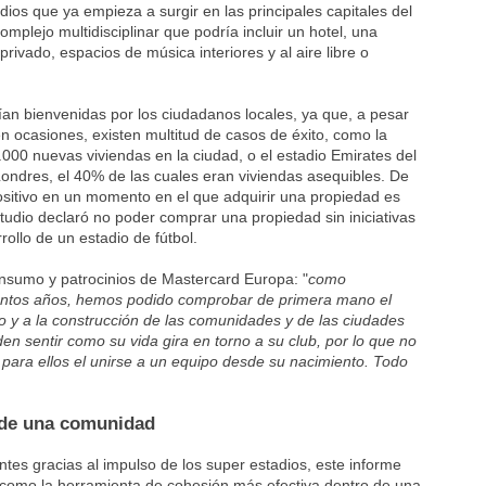
ios que ya empieza a surgir en las principales capitales del
mplejo multidisciplinar que podría incluir un hotel, una
rivado, espacios de música interiores y al aire libre o
ían bienvenidas por los ciudadanos locales, ya que, a pesar
en ocasiones, existen multitud de casos de éxito, como la
000 nuevas viviendas en la ciudad, o el estadio Emirates del
Londres, el 40% de las cuales eran viviendas asequibles. De
ositivo en un momento en el que adquirir una propiedad es
tudio declaró no poder comprar una propiedad sin iniciativas
ollo de un estadio de fútbol.
onsumo y patrocinios de Mastercard Europa: "
como
antos años, hemos podido comprobar de primera mano el
o y a la construcción de las comunidades y de las ciudades
eden sentir como su vida gira en torno a su club, por lo que no
para ellos el unirse a un equipo desde su nacimiento. Todo
r de una comunidad
tes gracias al impulso de los super estadios, este informe
te como la herramienta de cohesión más efectiva dentro de una