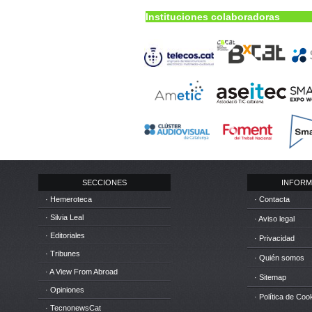
Instituciones colaboradoras
SECCIONES
INFORM
· Hemeroteca
· Contacta
· Silvia Leal
· Aviso legal
· Editoriales
· Privacidad
· Tribunes
· Quién somos
· A View From Abroad
· Sitemap
· Opiniones
· Política de Coo
· TecnonewsCat