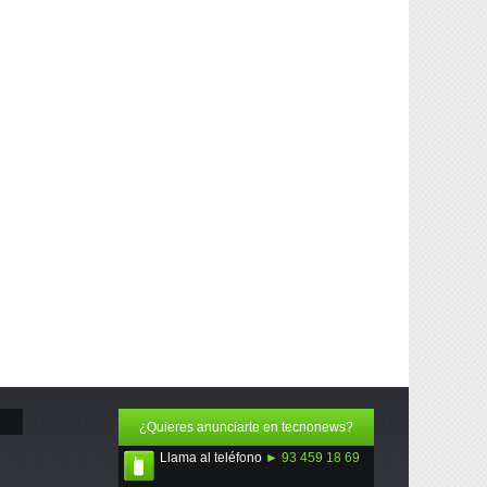
¿Quieres anunciarte en tecnonews?
Llama al teléfono
► 93 459 18 69