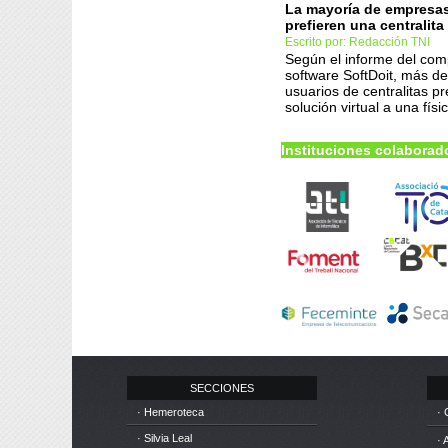
La mayoría de empresa
prefieren una centralita 
Escrito por: Redacción TNI
Según el informe del co
software SoftDoit, más de
usuarios de centralitas p
solución virtual a una físi
Instituciones colaborad
SECCIONES
· Hemeroteca
· 
· Silvia Leal
· 