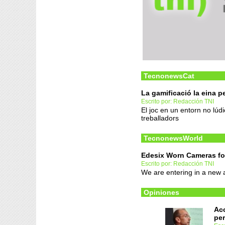
TecnonewsCat
La gamificació la eina p
Escrito por: Redacción TNI
El joc en un entorn no lúd
treballadors
TecnonewsWorld
Edesix Worn Cameras for
Escrito por: Redacción TNI
We are entering in a new
Opiniones
Acc
per