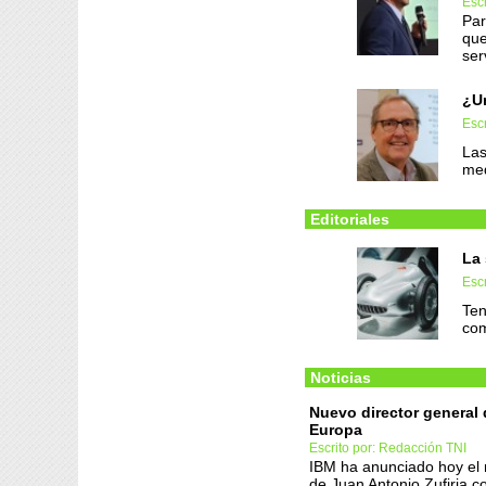
Escr
Par
que
ser
¿Un
Escr
Las
med
Editoriales
La 
Escr
Ten
com
Noticias
Nuevo director general
Europa
Escrito por: Redacción TNI
IBM ha anunciado hoy el
de Juan Antonio Zufiria c