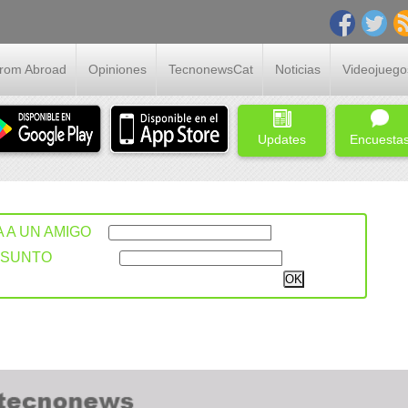
From Abroad
Opiniones
TecnonewsCat
Noticias
Videojuego
Updates
Encuesta
A A UN AMIGO
ASUNTO