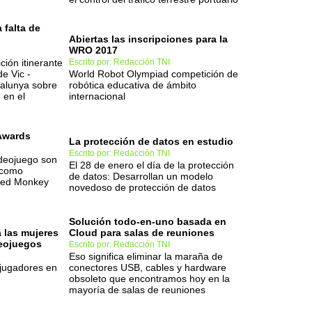
 falta de
Abiertas las inscripciones para la
WRO 2017
ión itinerante
Escrito por: Redacción TNI
de Vic -
World Robot Olympiad competición de
talunya sobre
robótica educativa de ámbito
 en el
internacional
Awards
La protección de datos en estudio
Escrito por: Redacción TNI
ideojuego son
El 28 de enero el día de la protección
 como
de datos: Desarrollan un modelo
ded Monkey
novedoso de protección de datos
Solución todo-en-uno basada en
 las mujeres
Cloud para salas de reuniones
deojuegos
Escrito por: Redacción TNI
Eso significa eliminar la maraña de
ojugadores en
conectores USB, cables y hardware
obsoleto que encontramos hoy en la
mayoría de salas de reuniones