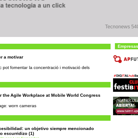
Tecnonews 540 
Empresas
er a motivar
ic pot fomentar la concentració i motivació dels
 the Agile Workplace at Mobile World Congress
 age: worn cameras
esibilidad: un objetivo siempre mencionado
o escurridizo (1)