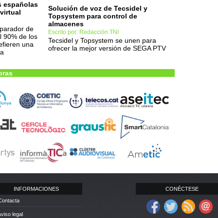
s españolas
Solución de voz de Tecsidel y
virtual
Topsystem para control de
almacenes
mparador de
Escrito por: Redacción TNI
l 90% de los
Tecsidel y Topsystem se unen para
refieren una
ofrecer la mejor versión de SEGA PTV
ca
oras
INFORMACIONES
CONÉCTESE
Contacta
Aviso legal