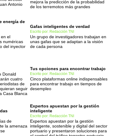
mejora la predicción de la probabilidad
uan Antonio
de los terremotos más grandes
e energía de
Gafas inteligentes de verdad
Escrito por: Redacción TNI
 en el
Un grupo de investigadores trabajan en
es numéricas
unas gafas que se adaptan a la visión
o del inyector
de cada persona
Tus opciones para encontrar trabajo
de Donald
Escrito por: Redacción TNI
tarán cuatro
Cinco plataformas online indispensables
riodistas de
para encontrar trabajo en tiempos de
quieran seguir
desempleo
la Casa Blanca
Expertos apuestan por la gestión
adas
inteligente
Escrito por: Redacción TNI
ías de
Expertos apuestan por la gestión
nte la amenaza
inteligente, sostenible y digital del sector
rse
portuario y presentaron soluciones para
el control del tráfico terrestre portuario