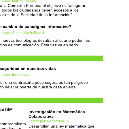
ito por: Luis Fernandez
a la Comisión Europea el objetivo es "asegurar
 todos los ciudadanos tienen accesos a los
vicios de la Sociedad de la Información"
 cambio de paradigma informativo?
ito por: Carles Martin Badell
 nuevas tecnologías desafían al cuarto poder, los
ios de comunicación. Esta vez va en serio
seguridad en nuestras vidas
ito por: tecnonews
er una contraseña poco segura es tan peligroso
o dejar la puerta de nuestra casa abierta
 de IBM
Investigación en Matemática
Colaborativa
Escrito por: Redacción TNI
 nombramiento
Desarrollan una ley matemática que
omo director