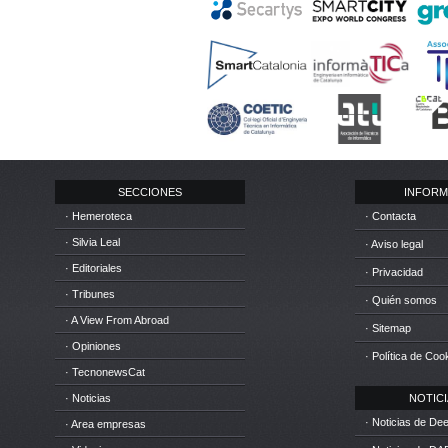
SECCIONES
INFORM
· Hemeroteca
· Contacta
· Silvia Leal
· Aviso legal
· Editoriales
· Privacidad
· Tribunes
· Quién somos
· A View From Abroad
· Sitemap
· Opiniones
· Política de Coo
· TecnonewsCat
· Noticias
NOTICIA
· Noticias de D
· Area empresas