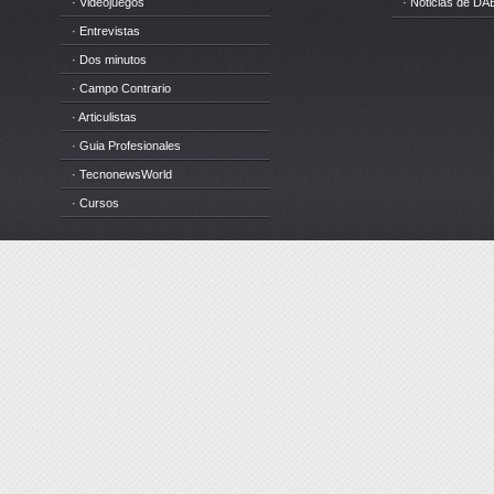
· Videojuegos
· Noticias de DA
· Entrevistas
· Dos minutos
· Campo Contrario
· Articulistas
· Guia Profesionales
· TecnonewsWorld
· Cursos