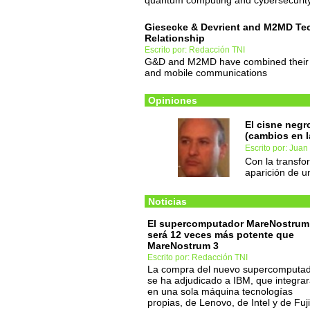
quantum computing and cybersecurity
Giesecke & Devrient and M2MD Tech
Relationship
Escrito por: Redacción TNI
G&D and M2MD have combined their ex
and mobile communications
Opiniones
El cisne negr
(cambios en l
Escrito por: Juan
Con la transfor
aparición de un
Noticias
El supercomputador MareNostrum
será 12 veces más potente que
MareNostrum 3
Escrito por: Redacción TNI
La compra del nuevo supercomputa
se ha adjudicado a IBM, que integra
en una sola máquina tecnologías
propias, de Lenovo, de Intel y de Fuj