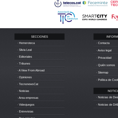
SECCIONES
INFORM
· Hemeroteca
· Contacta
· Silvia Leal
· Aviso legal
· Editoriales
· Privacidad
· Tribunes
· Quién somos
· A View From Abroad
· Sitemap
· Opiniones
· Política de Coo
· TecnonewsCat
· Noticias
NOTICIA
· Noticias de D
· Area empresas
· Videojuegos
· Noticias de DA
· Entrevistas