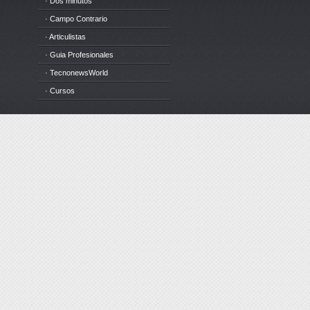
· Dos minutos
· Campo Contrario
· Articulistas
· Guia Profesionales
· TecnonewsWorld
· Cursos