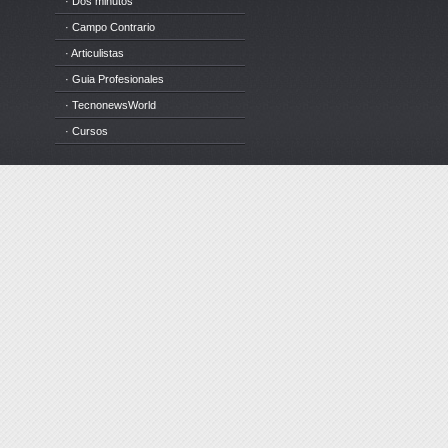
· Dos minutos
· Campo Contrario
· Articulistas
· Guia Profesionales
· TecnonewsWorld
· Cursos