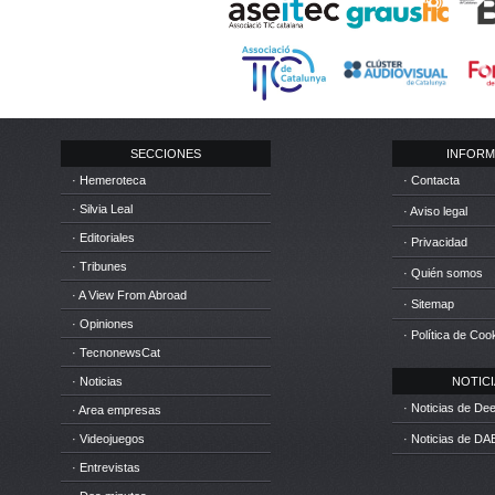
SECCIONES
INFORM
· Hemeroteca
· Contacta
· Silvia Leal
· Aviso legal
· Editoriales
· Privacidad
· Tribunes
· Quién somos
· A View From Abroad
· Sitemap
· Opiniones
· Política de Coo
· TecnonewsCat
· Noticias
NOTICIA
· Noticias de D
· Area empresas
· Videojuegos
· Noticias de DA
· Entrevistas