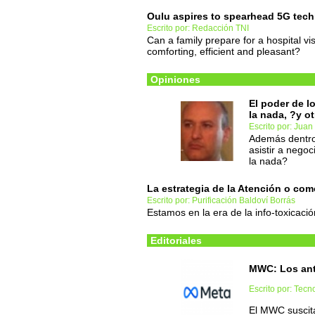
Oulu aspires to spearhead 5G tec
Escrito por: Redacción TNI
Can a family prepare for a hospital vi
comforting, efficient and pleasant?
Opiniones
El poder de l
la nada, ?y o
Escrito por: Juan
Además dentro
asistir a nego
la nada?
La estrategia de la Atención o com
Escrito por: Purificación Baldoví Borrás
Estamos en la era de la info-toxicaci
Editoriales
MWC: Los anti
Escrito por: Tec
El MWC suscita 