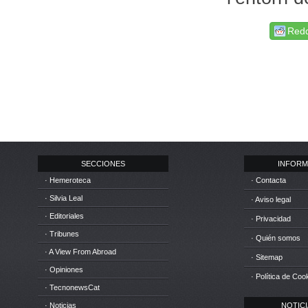
Redd
SECCIONES
INFORM
· Hemeroteca
· Contacta
· Silvia Leal
· Aviso legal
· Editoriales
· Privacidad
· Tribunes
· Quién somos
· A View From Abroad
· Sitemap
· Opiniones
· Política de Coo
· TecnonewsCat
· Noticias
NOTICIA