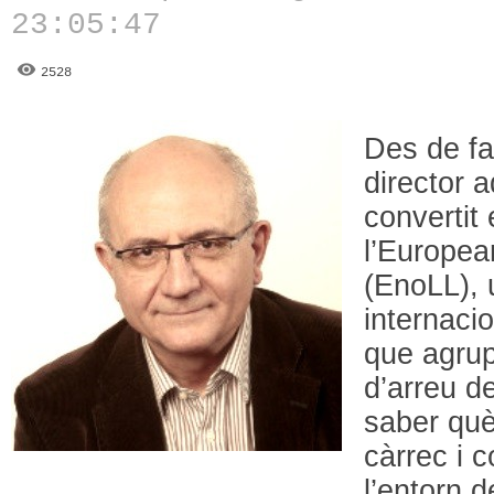
23:05:47
2528
Des de fa
director a
convertit
l’Europea
(EnoLL), 
internaci
que agrup
d’arreu d
saber qu
càrrec i 
l’entorn d