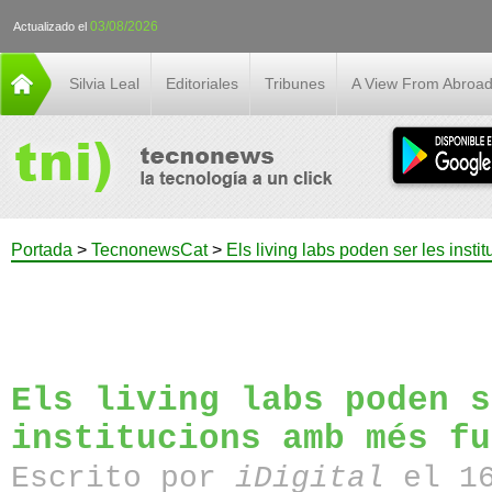
03/08/2026
Actualizado el
Silvia Leal
Editoriales
Tribunes
A View From Abroa
Portada
>
TecnonewsCat
>
Els living labs poden ser les insti
Els living labs poden s
institucions amb més fu
Escrito por
iDigital
el 1