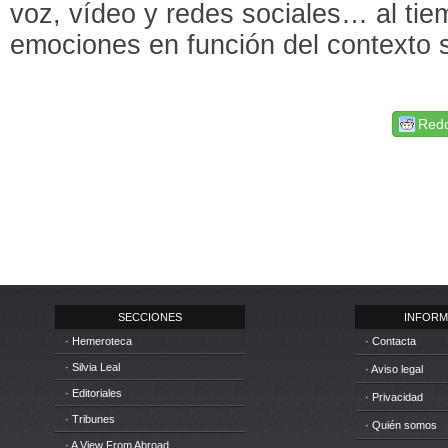
voz, vídeo y redes sociales… al tie
emociones en función del contexto s
Redd
SECCIONES
INFORM
· Hemeroteca
· Contacta
· Silvia Leal
· Aviso legal
· Editoriales
· Privacidad
· Tribunes
· Quién somos
· A View From Abroad