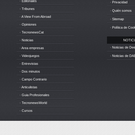
· Editoriales
· Privacidad
· Tribunes
· Quién somos
· A View From Abroad
· Sitemap
· Opiniones
· Política de Coo
· TecnonewsCat
· Noticias
NOTICIA
· Noticias de D
· Area empresas
· Videojuegos
· Noticias de DA
· Entrevistas
· Dos minutos
· Campo Contrario
· Articulistas
· Guia Profesionales
· TecnonewsWorld
· Cursos