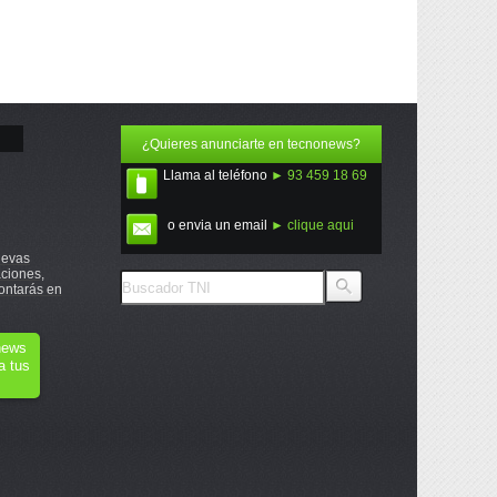
¿Quieres anunciarte en tecnonews?
Llama al teléfono
► 93 459 18 69
o envia un email
► clique aqui
uevas
ciones,
ontarás en
onews
a tus