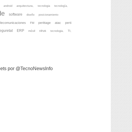
arquitectura,
android
tecnologia
tecnología,
de
software
diseño
posicionamiento
elecomunicaciones
perittage
atac
perti
FM
eguretat
ERP
virus
móvil
TI,
tecnologia,
ets por @TecnoNewsInfo