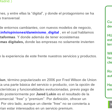
Madrid.
)
s, y entre ellas la “digital”, y donde el protagonismo se ha
 transversal.
Cua
dec
 de entornos cambiantes, con nuevos modelos de negocio,
info/opiniones/darwinismo_digital
, en el cual hablamos
HU
ataformas
. Y donde además de tener ecosistemas
es
mas digitales,
donde las empresas no solamente invierten
ter
Wi
n la experiencia de este frente nuestros servicios y productos.
fac
cli
Ro
aut
iun
, término popularizado en 2006 por Fred Wilson de Union
a una parte básica del servicio o producto, con la opción de
Ha
cterísticas y funcionalidades evolucionadas, previo pago de
em
ado posteriormente por
Jared Lukin
es el resultado de la
ercial: “free” y “premium”. Por definición, ofrecer un
 Por otro lado, aunque un cliente “free” no se convierta a
rían estar interesados en un servicio premium.