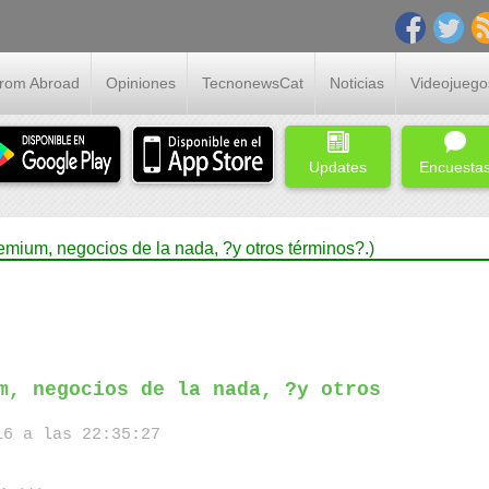
From Abroad
Opiniones
TecnonewsCat
Noticias
Videojuego
Updates
Encuesta
eemium, negocios de la nada, ?y otros términos?.)
m, negocios de la nada, ?y otros
6 a las 22:35:27