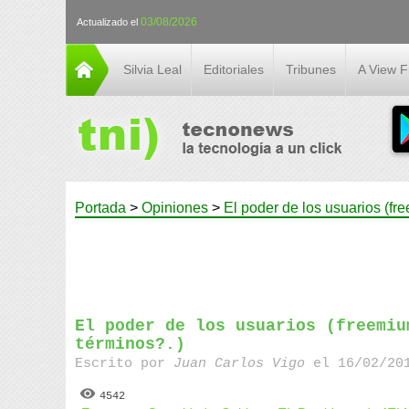
03/08/2026
Actualizado el
Silvia Leal
Editoriales
Tribunes
A View 
Portada
>
Opiniones
>
El poder de los usuarios (fr
El poder de los usuarios (freemiu
términos?.)
Escrito por
Juan Carlos Vigo
el 16/02/201
4542