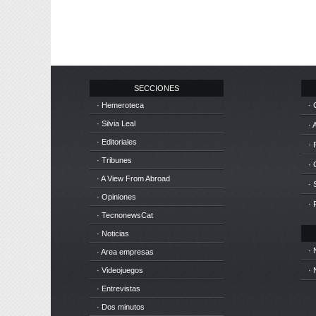
SECCIONES
· Hemeroteca
· 
· Silvia Leal
· 
· Editoriales
· 
· Tribunes
·
· A View From Abroad
· 
· Opiniones
· 
· TecnonewsCat
· Noticias
· 
· Area empresas
· Videojuegos
· 
· Entrevistas
· Dos minutos