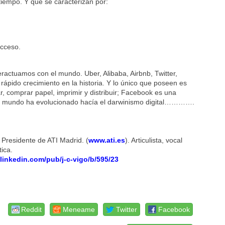
iempo. Y que se caracterizan por:
cceso.
eractuamos con el mundo. Uber, Alibaba, Airbnb, Twitter,
ido crecimiento en la historia. Y lo único que poseen es
sar, comprar papel, imprimir y distribuir; Facebook es una
 El mundo ha evolucionado hacía el darwinismo digital………….
 Presidente de ATI Madrid. (
www.ati.es
). Articulista, vocal
ica.
.linkedin.com/pub/j-c-vigo/b/595/23
Reddit
Meneame
Twitter
Facebook