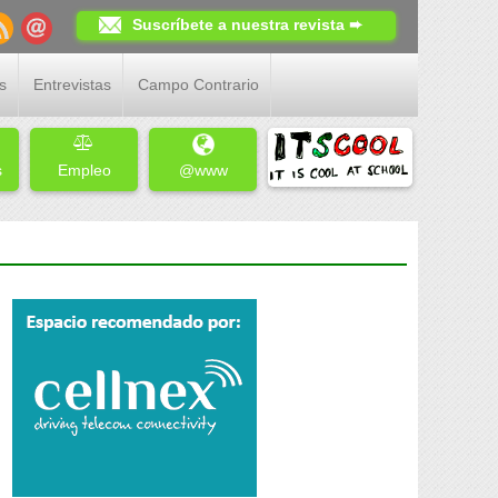
Suscríbete a nuestra revista ➨
s
Entrevistas
Campo Contrario
s
Empleo
@www