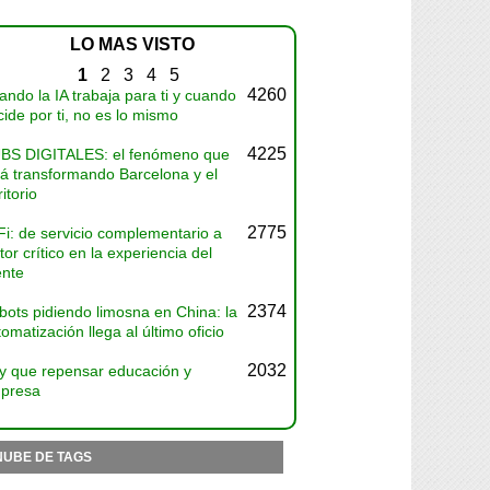
LO MAS VISTO
1
2
3
4
5
4260
ndo la IA trabaja para ti y cuando
ide por ti, no es lo mismo
4225
BS DIGITALES: el fenómeno que
tá transformando Barcelona y el
ritorio
2775
Fi: de servicio complementario a
tor crítico en la experiencia del
ente
2374
bots pidiendo limosna en China: la
omatización llega al último oficio
2032
y que repensar educación y
presa
NUBE DE TAGS