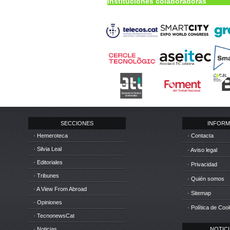
Instituciones colaboradoras
SECCIONES
INFORM
· Hemeroteca
· Contacta
· Silvia Leal
· Aviso legal
· Editoriales
· Privacidad
· Tribunes
· Quién somos
· A View From Abroad
· Sitemap
· Opiniones
· Política de Coo
· TecnonewsCat
· Noticias
NOTICIA