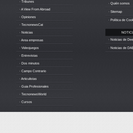
· Tribunes
· Quién somos
· A View From Abroad
· Sitemap
· Opiniones
· Política de Coo
· TecnonewsCat
· Noticias
NOTICIA
· Noticias de D
· Area empresas
· Videojuegos
· Noticias de DA
· Entrevistas
· Dos minutos
· Campo Contrario
· Articulistas
· Guia Profesionales
· TecnonewsWorld
· Cursos