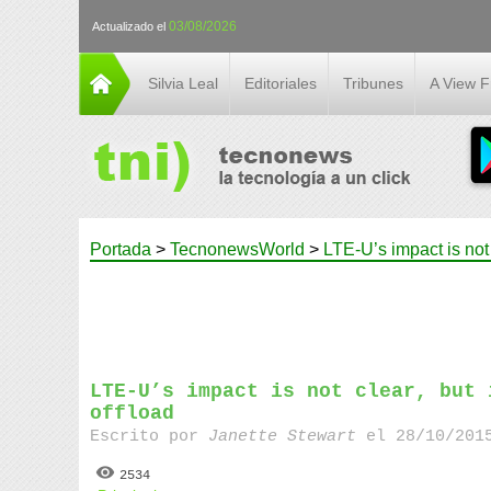
03/08/2026
Actualizado el
Silvia Leal
Editoriales
Tribunes
A View 
Portada
>
TecnonewsWorld
>
LTE-U’s impact is not c
LTE-U’s impact is not clear, but 
offload
Escrito por
Janette Stewart
el 28/10/2015
2534