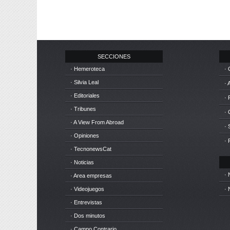
SECCIONES
· Hemeroteca
· 
· Silvia Leal
· 
· Editoriales
· 
· Tribunes
·
· A View From Abroad
· 
· Opiniones
· 
· TecnonewsCat
· Noticias
· 
· Area empresas
· Videojuegos
· 
· Entrevistas
· Dos minutos
· Campo Contrario