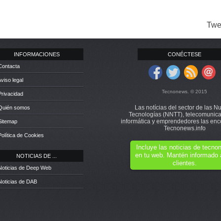
Twe
INFORMACIONES
CONÉCTESE
Contacta
Aviso legal
Tecnonews. © 2015
Privacidad
Las notícias del sector de las N
 Quién somos
Tecnologías (NNTT), telecomunica
informática y emprendedores las enc
Sitemap
Tecnonews.info
Política de Cookies
Incluye las noticias de tecn
en tu web. Mantén informado 
NOTICIAS DE ...
clientes.
Noticias de Deep Web
Noticias de DAB