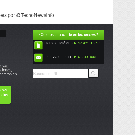
ets por @TecnoNewsInfo
¿Quieres anunciarte en tecnonews?
Llama al teléfono
► 93 459 18 69
o envia un email
► clique aqui
uevas
ciones,
ontarás en
onews
a tus