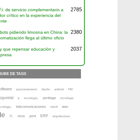
2785
Fi: de servicio complementario a
tor crítico en la experiencia del
ente
2380
bots pidiendo limosna en China: la
omatización llega al último oficio
2037
y que repensar educación y
presa
NUBE DE TAGS
oftware
FM
posicionamiento
diseño
android
eguretat
y
perittage
tecnología,
tecnologia
telecomunicaciones
atac
móvil
cnologia,
de
ERP
virus
perti
TI,
arquitectura,