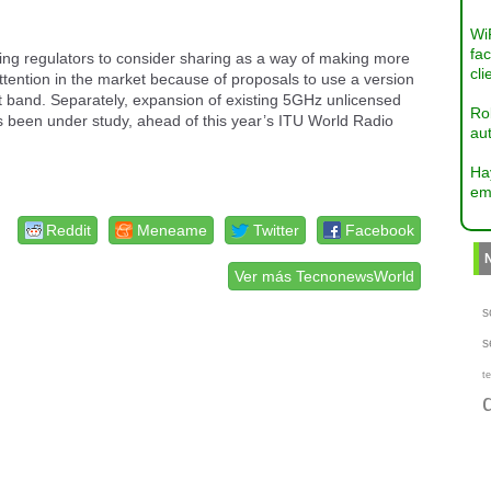
Wi
fac
ing regulators to consider sharing as a way of making more
cli
tention in the market because of proposals to use a version
t band. Separately, expansion of existing 5GHz unlicensed
Ro
een under study, ahead of this year’s ITU World Radio
aut
Ha
em
Reddit
Meneame
Twitter
Facebook
Ver más TecnonewsWorld
s
s
te