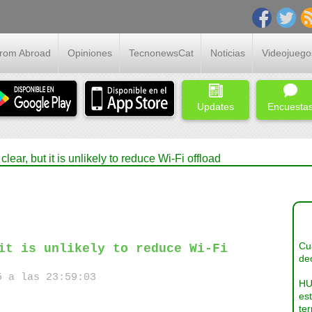
From Abroad
Opiniones
TecnonewsCat
Noticias
Videojuego
Updates
Encuesta
lear, but it is unlikely to reduce Wi-Fi offload
Cua
it is unlikely to reduce Wi-Fi
dec
 a las 23:59:03
HU
es
ter