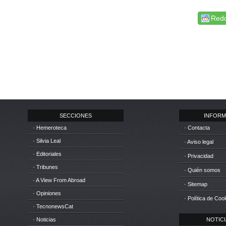
Redd
SECCIONES
INFORM
· Hemeroteca
· Contacta
· Silvia Leal
· Aviso legal
· Editoriales
· Privacidad
· Tribunes
· Quién somos
· A View From Abroad
· Sitemap
· Opiniones
· Política de Coo
· TecnonewsCat
· Noticias
NOTICIA