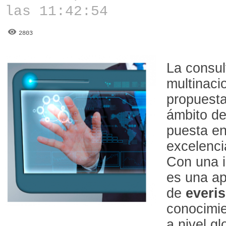
las 11:42:54
2803
La consul
multinaci
propuesta
ámbito de
puesta en
excelencia
Con una i
es una ap
de
everis
conocimie
a nivel g