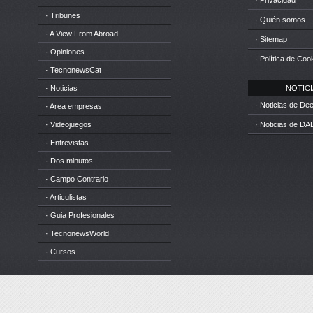
· Privacidad
· Tribunes
· Quién somos
· A View From Abroad
· Sitemap
· Opiniones
· Política de Coo
· TecnonewsCat
· Noticias
NOTICIA
· Noticias de D
· Area empresas
· Videojuegos
· Noticias de DA
· Entrevistas
· Dos minutos
· Campo Contrario
· Articulistas
· Guia Profesionales
· TecnonewsWorld
· Cursos