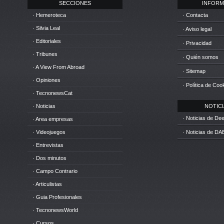
SECCIONES
INFORM
· Hemeroteca
· Contacta
· Silvia Leal
· Aviso legal
· Editoriales
· Privacidad
· Tribunes
· Quién somos
· A View From Abroad
· Sitemap
· Opiniones
· Política de Coo
· TecnonewsCat
· Noticias
NOTICIA
· Noticias de D
· Area empresas
· Videojuegos
· Noticias de DA
· Entrevistas
· Dos minutos
· Campo Contrario
· Articulistas
· Guia Profesionales
· TecnonewsWorld
· Cursos