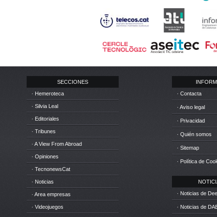
SECCIONES
INFORM
· Hemeroteca
· Contacta
· Silvia Leal
· Aviso legal
· Editoriales
· Privacidad
· Tribunes
· Quién somos
· A View From Abroad
· Sitemap
· Opiniones
· Política de Coo
· TecnonewsCat
· Noticias
NOTICIA
· Noticias de D
· Area empresas
· Videojuegos
· Noticias de DA