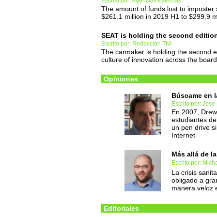
Escrito por: Agencias Externas
The amount of funds lost to imposter
$261.1 million in 2019 H1 to $299.9 m
SEAT is holding the second editio
Escrito por: Redacción TNI
The carmaker is holding the second e
culture of innovation across the board
Opiniones
Búscame en l
Escrito por: Jose
En 2007, Drew
estudiantes de
un pen drive si
Internet
Más allá de l
Escrito por: Mic
La crisis sani
obligado a gra
manera veloz e
Editoriales