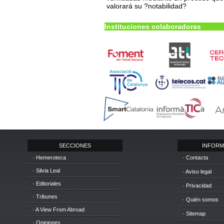
valorará su ?notabilidad?
Instituciones colaboradoras
SECCIONES
INFORM
· Hemeroteca
· Contacta
· Silvia Leal
· Aviso legal
· Editoriales
· Privacidad
· Tribunes
· Quién somos
· A View From Abroad
· Sitemap
· Opiniones