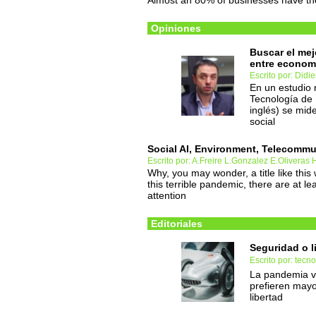
Almost an 80% of businesses have the
Opiniones
Buscar el mej
entre econom
Escrito por: Didie
En un estudio r
Tecnología de 
inglés) se mide
social
Social AI, Environment, Telecomm
Escrito por: A.Freire L.Gonzalez E.Olivera
Why, you may wonder, a title like this
this terrible pandemic, there are at l
attention
Editoriales
Seguridad o l
Escrito por: tec
La pandemia va
prefieren mayo
libertad