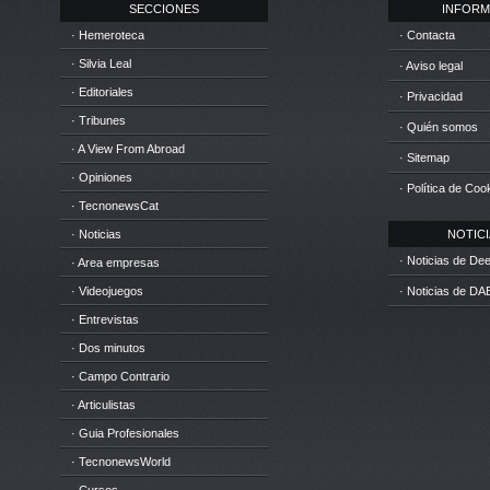
SECCIONES
INFORM
· Hemeroteca
· Contacta
· Silvia Leal
· Aviso legal
· Editoriales
· Privacidad
· Tribunes
· Quién somos
· A View From Abroad
· Sitemap
· Opiniones
· Política de Coo
· TecnonewsCat
· Noticias
NOTICIA
· Noticias de D
· Area empresas
· Videojuegos
· Noticias de DA
· Entrevistas
· Dos minutos
· Campo Contrario
· Articulistas
· Guia Profesionales
· TecnonewsWorld