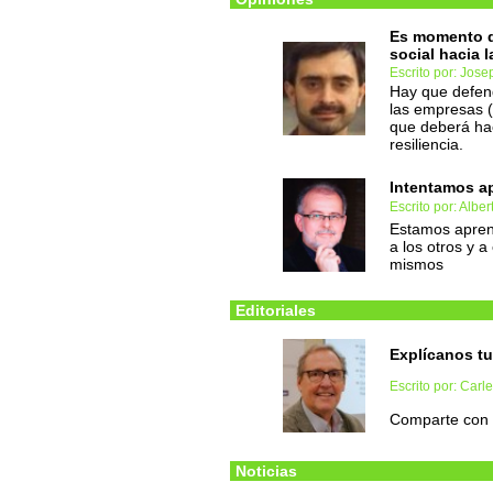
Es momento de
social hacia l
Escrito por: Jose
Hay que defend
las empresas 
que deberá hac
resiliencia.
Intentamos ap
Escrito por: Albe
Estamos aprend
a los otros y 
mismos
Editoriales
Explícanos tu
Escrito por: Carl
Comparte con 
Noticias