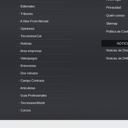
· Editoriales
· Privacidad
· Tribunes
· Quién somos
· A View From Abroad
· Sitemap
· Opiniones
· Política de Coo
· TecnonewsCat
· Noticias
NOTICIA
· Noticias de D
· Area empresas
· Videojuegos
· Noticias de DA
· Entrevistas
· Dos minutos
· Campo Contrario
· Articulistas
· Guia Profesionales
· TecnonewsWorld
· Cursos