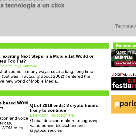
Tecnonews
Empresas
, exciting Next Steps in a Mobile 1st World or
tep Too Far?
ito por: Tony Dillistone
what seems in many ways, such a long, long time
 (but was in actuality about 2002) I entered the
ve new world of Mobile Media.
ile based WOM
Q1 of 2018 ends: 3 crypto trends
rs
likely to continue
Escrito por: Redacción TNI
ation and voice
Global decision-makers recognizing
ericas,
value behind blockchain and
f WOM to its
cryptocurrencies