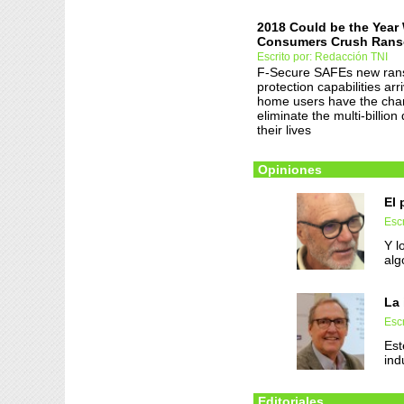
2018 Could be the Year
Consumers Crush Ran
Escrito por: Redacción TNI
F-Secure SAFEs new ra
protection capabilities arr
home users have the cha
eliminate the multi-billion 
their lives
Opiniones
El 
Esc
Y l
alg
La 
Escr
Est
ind
Editoriales