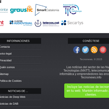
INFORMACIONES
CONÉCTESE
Contacta
Aviso legal
Tecnonews. © 2015
Privacidad
Las notícias del sector de las N
 Quién somos
Tecnologías (NNTT), telecomunica
informática y emprendedores las enc
Sitemap
Tecnonews.info
Política de Cookies
Incluye las noticias de tecn
en tu web. Mantén informado 
NOTICIAS DE ...
clientes.
Noticias de Deep Web
Noticias de DAB