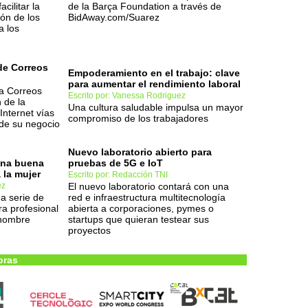
cilitar la
de la Barça Foundation a través de
ión de los
BidAway.com/Suarez
a los
de Correos
Empoderamiento en el trabajo: clave
para aumentar el rendimiento laboral
 a Correos
Escrito por: Vanessa Rodriguez
 de la
Una cultura saludable impulsa un mayor
Internet vías
compromiso de los trabajadores
 de su negocio
Nuevo laboratorio abierto para
una buena
pruebas de 5G e IoT
 la mujer
Escrito por: Redacción TNI
ez
El nuevo laboratorio contará con una
a serie de
red e infraestructura multitecnología
ra profesional
abierta a corporaciones, pymes o
 hombre
startups que quieran testear sus
proyectos
oras