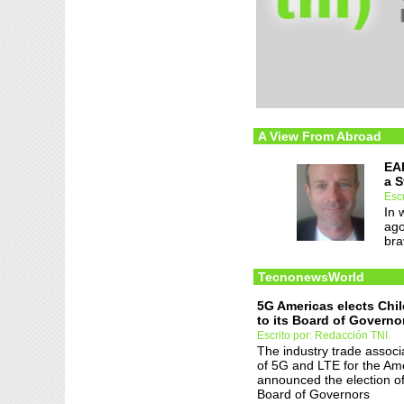
A View From Abroad
EAI
a S
Escr
In 
ago
bra
TecnonewsWorld
5G Americas elects Ch
to its Board of Governo
Escrito por: Redacción TNI
The industry trade associ
of 5G and LTE for the Am
announced the election o
Board of Governors