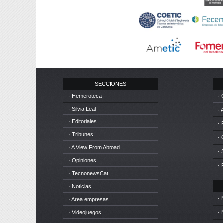
SECCIONES
· Hemeroteca
· 
· Silvia Leal
· 
· Editoriales
· 
· Tribunes
·
· A View From Abroad
· 
· Opiniones
· 
· TecnonewsCat
· Noticias
· 
· Area empresas
· Videojuegos
· 