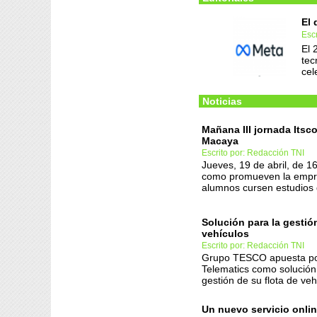
El 
Esc
El 
tec
cel
Noticias
Mañana III jornada Itsco
Macaya
Escrito por: Redacción TNI
Jueves, 19 de abril, de 1
como promueven la empr
alumnos cursen estudios 
Solución para la gestió
vehículos
Escrito por: Redacción TNI
Grupo TESCO apuesta p
Telematics como solución
gestión de su flota de veh
Un nuevo servicio onli