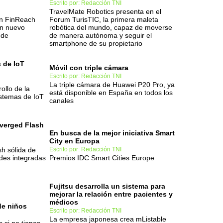
Escrito por: Redacción TNI
TravelMate Robotics presenta en el
on FinReach
Forum TurisTIC, la primera maleta
un nuevo
robótica del mundo, capaz de moverse
 de
de manera autónoma y seguir el
smartphone de su propietario
 de IoT
Móvil con triple cámara
Escrito por: Redacción TNI
La triple cámara de Huawei P20 Pro, ya
ollo de la
está disponible en España en todos los
stemas de IoT
canales
verged Flash
En busca de la mejor iniciativa Smart
City en Europa
sh sólida de
Escrito por: Redacción TNI
des integradas
Premios IDC Smart Cities Europe
Fujitsu desarrolla un sistema para
mejorar la relación entre pacientes y
médicos
de niños
Escrito por: Redacción TNI
La empresa japonesa crea mListable