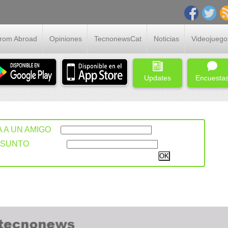
From Abroad
Opiniones
TecnonewsCat
Noticias
Videojuego
Updates
Encuesta
A A UN AMIGO
ASUNTO