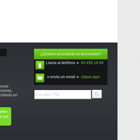
¿Quieres anunciarte en tecnonews?
Llama al teléfono
► 93 459 18 69
o envia un email
► clique aqui
uevas
ciones,
ontarás en
onews
a tus