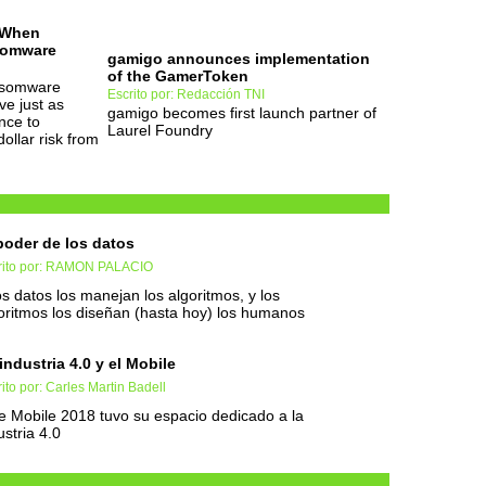
 When
somware
gamigo announces implementation
of the GamerToken
nsomware
Escrito por: Redacción TNI
ive just as
gamigo becomes first launch partner of
nce to
Laurel Foundry
dollar risk from
poder de los datos
rito por: RAMON PALACIO
os datos los manejan los algoritmos, y los
oritmos los diseñan (hasta hoy) los humanos
industria 4.0 y el Mobile
ito por: Carles Martin Badell
e Mobile 2018 tuvo su espacio dedicado a la
ustria 4.0