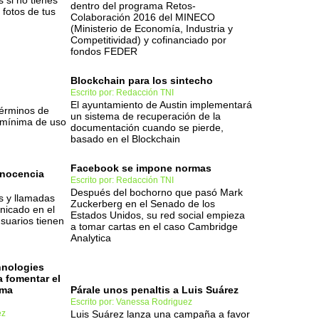
si no tienes
dentro del programa Retos-
 fotos de tus
Colaboración 2016 del MINECO
(Ministerio de Economía, Industria y
Competitividad) y cofinanciado por
fondos FEDER
Blockchain para los sintecho
Escrito por: Redacción TNI
El ayuntamiento de Austin implementará
érminos de
un sistema de recuperación de la
 mínima de uso
documentación cuando se pierde,
basado en el Blockchain
Facebook se impone normas
inocencia
Escrito por: Redacción TNI
Después del bochorno que pasó Mark
s y llamadas
Zuckerberg en el Senado de los
nicado en el
Estados Unidos, su red social empieza
usuarios tienen
a tomar cartas en el caso Cambridge
Analytica
hnologies
 fomentar el
rma
Párale unos penaltis a Luis Suárez
Escrito por: Vanessa Rodriguez
ez
Luis Suárez lanza una campaña a favor