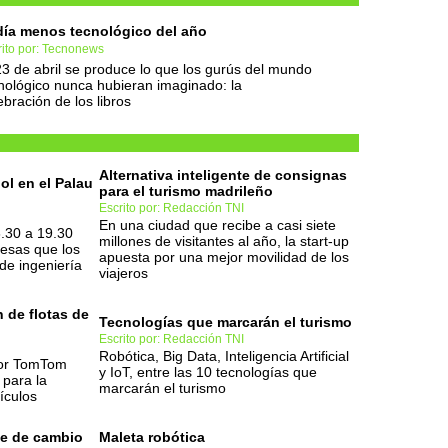
día menos tecnológico del año
rito por: Tecnonews
23 de abril se produce lo que los gurús del mundo
nológico nunca hubieran imaginado: la
ebración de los libros
Alternativa inteligente de consignas
ol en el Palau
para el turismo madrileño
Escrito por: Redacción TNI
En una ciudad que recibe a casi siete
6.30 a 19.30
millones de visitantes al año, la start-up
esas que los
apuesta por una mejor movilidad de los
de ingeniería
viajeros
n de flotas de
Tecnologías que marcarán el turismo
Escrito por: Redacción TNI
Robótica, Big Data, Inteligencia Artificial
or TomTom
y IoT, entre las 10 tecnologías que
 para la
marcarán el turismo
ículos
ne de cambio
Maleta robótica