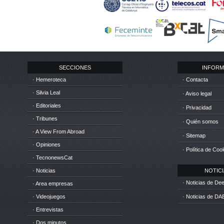
SECCIONES
INFORM
· Hemeroteca
· Contacta
· Silvia Leal
· Aviso legal
· Editoriales
· Privacidad
· Tribunes
· Quién somos
· A View From Abroad
· Sitemap
· Opiniones
· Política de Coo
· TecnonewsCat
· Noticias
NOTICIA
· Noticias de D
· Area empresas
· Videojuegos
· Noticias de DA
· Entrevistas
· Dos minutos