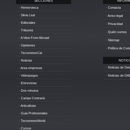
SECCIONES
INFORM
· Hemeroteca
· Contacta
· Silvia Leal
· Aviso legal
· Editoriales
· Privacidad
· Tribunes
· Quién somos
· A View From Abroad
· Sitemap
· Opiniones
· Política de Coo
· TecnonewsCat
· Noticias
NOTICIA
· Noticias de D
· Area empresas
· Videojuegos
· Noticias de DA
· Entrevistas
· Dos minutos
· Campo Contrario
· Articulistas
· Guia Profesionales
· TecnonewsWorld
· Cursos