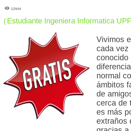
12944
Estudiante Ingeniera Informatica UP
(
Vivimos 
cada vez
conocido 
diferenci
normal co
ámbitos f
de amigos
cerca de 
es más po
extraños
gracias a