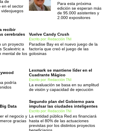
da de
Para esta próxima
en el sector
edición se esperan más
e videojuegos
de 95.000 asistentes y
2.000 expositores
 recibir
as cerebrales
Vuelve Candy Crush
Escrito por: Redacción TNI
n un proyecto
Paradise Bay es el nuevo juego de la
 Scalextric a
factoría que creó el juego de las
n mental de los
golosinas
Lexmark se mantiene líder en el
llywood
Cuadrante Mágico
Escrito por: Redacción TNI
a podría
La evaluación se basa en su amplitud
enidos
de visión y capacidad de ejecución
Segundo plan del Gobierno para
 Big Data
impulsar las ciudades inteligentes
Escrito por: Redacción TNI
er el negocio y
La entidad pública Red.es financiará
mmerce gracias
hasta el 80% de las actuaciones
previstas por los distintos proyectos
beneficiarios