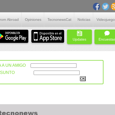
From Abroad
Opiniones
TecnonewsCat
Noticias
Videojuego
Updates
Encuesta
A A UN AMIGO
ASUNTO