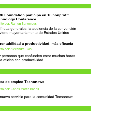
th Foundation participa en 16 nonprofit
chnology Conference
rito por: Ramon Bartomeus
líneas generales, la audiencia de la convención
viene mayoritariamente de Estados Unidos
rentabilidad a productividad, más eficacia
ito por: Alexandre Blasi
 personas que confunden estar muchas horas
la oficina con productividad
lsa de empleo Tecnonews
ito por: Carles Martin Badell
nuevo servicio para la comunidad Tecnonews