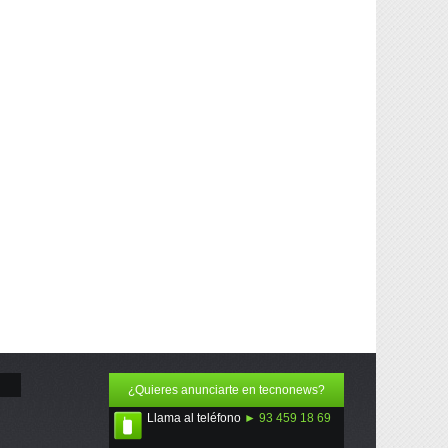
¿Quieres anunciarte en tecnonews?
Llama al teléfono
► 93 459 18 69