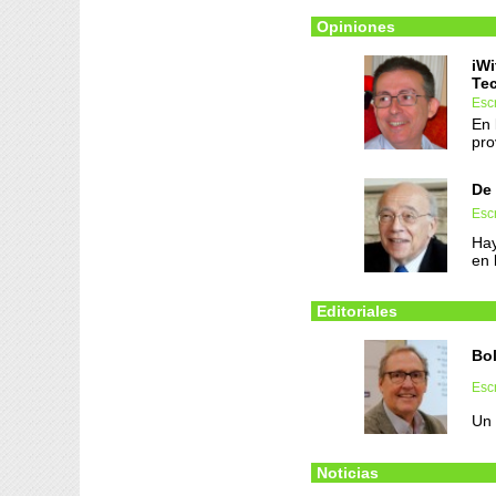
Opiniones
iWi
Te
Esc
En 
pro
De 
Escr
Hay
en 
Editoriales
Bo
Escr
Un 
Noticias