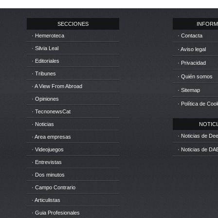
SECCIONES
INFORM
· Hemeroteca
· Contacta
· Silvia Leal
· Aviso legal
· Editoriales
· Privacidad
· Tribunes
· Quién somos
· A View From Abroad
· Sitemap
· Opiniones
· Política de Coo
· TecnonewsCat
· Noticias
NOTICIA
· Noticias de D
· Area empresas
· Videojuegos
· Noticias de DA
· Entrevistas
· Dos minutos
· Campo Contrario
· Articulistas
· Guia Profesionales