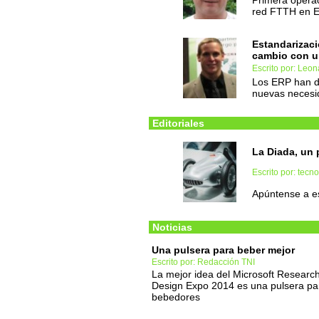
Primera operac
red FTTH en 
Estandarizaci
cambio con u
Escrito por: Leo
Los ERP han de
nuevas necesi
Editoriales
La Diada, un 
Escrito por: tec
Apúntense a e
Noticias
Una pulsera para beber mejor
Escrito por: Redacción TNI
La mejor idea del Microsoft Researc
Design Expo 2014 es una pulsera pa
bebedores